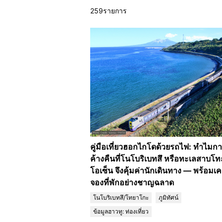
259รายการ
คู่มือเที่ยวฮอกไกโดด้วยรถไฟ: ทำไมกา
ค้างคืนที่โนโบริเบทสึ หรือทะเลสาบโ
โอเซ็น จึงคุ้มค่านักเดินทาง — พร้อมเค
จองที่พักอย่างชาญฉลาด
โนโบริเบทสึ/โทยาโกะ
ภูมิทัศน์
ข้อมูลฮาวทู: ท่องเที่ยว