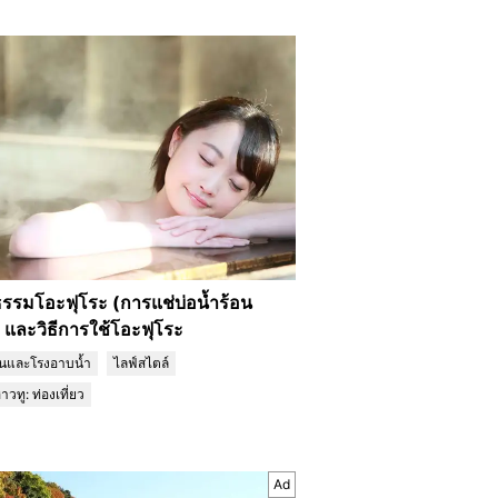
รรมโอะฟุโระ (การแช่บ่อน้ำร้อน
น) และวิธีการใช้โอะฟุโระ
็นและโรงอาบน้ำ
ไลฟ์สไตล์
าวทู: ท่องเที่ยว
Ad