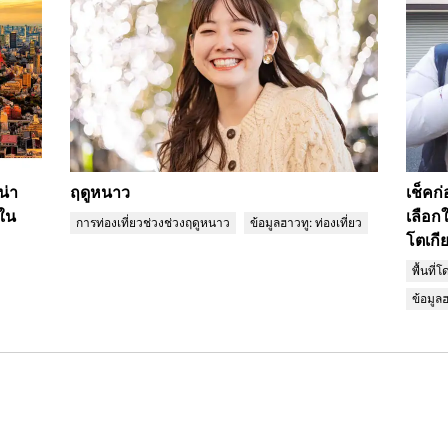
น่า
ฤดูหนาว
เช็คก่
นใน
เลือก
การท่องเที่ยวช่วงช่วงฤดูหนาว
ข้อมูลฮาวทู: ท่องเที่ยว
โตเกี
พื้นที
ข้อมูลฮ