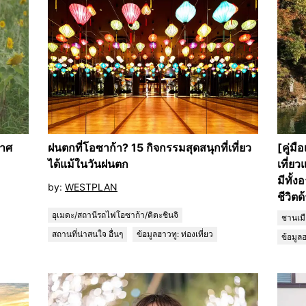
กาศ
ฝนตกที่โอซาก้า? 15 กิจกรรมสุดสนุกที่เที่ยว
[คู่มื
ได้แม้ในวันฝนตก
เที่ยว
มีทั้
by:
WESTPLAN
ชีวิต
อุเมดะ/สถานีรถไฟโอซาก้า/คิตะชินจิ
ชานเม
สถานที่น่าสนใจ อื่นๆ
ข้อมูลฮาวทู: ท่องเที่ยว
ข้อมูลฮ