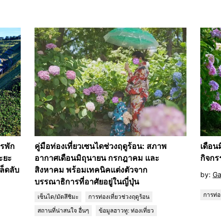
รพัก
คู่มือท่องเที่ยวเซนไดช่วงฤดูร้อน: สภาพ
เดือน
ทะยะ
อากาศเดือนมิถุนายน กรกฎาคม และ
กิจกร
ล็ดลับ
สิงหาคม พร้อมเทคนิคแต่งตัวจาก
by:
Ga
บรรณาธิการที่อาศัยอยู่ในญี่ปุ่น
การท่อ
เซ็นได/มัตสึชิมะ
การท่องเที่ยวช่วงฤดูร้อน
สถานที่น่าสนใจ อื่นๆ
ข้อมูลฮาวทู: ท่องเที่ยว