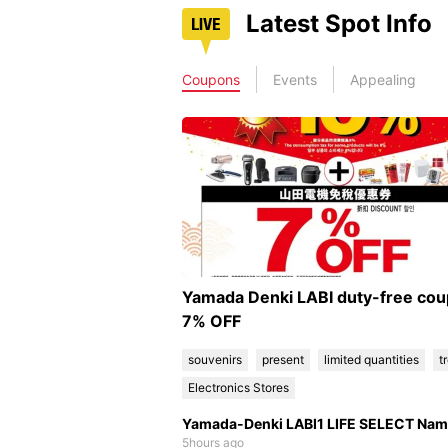
Latest Spot Info
Coupons
Events
Appealing
7% OFF
souvenirs
present
limited quantities
t
Electronics Stores
Yamada-Denki LABI1 LIFE SELECT Na
5hours ago