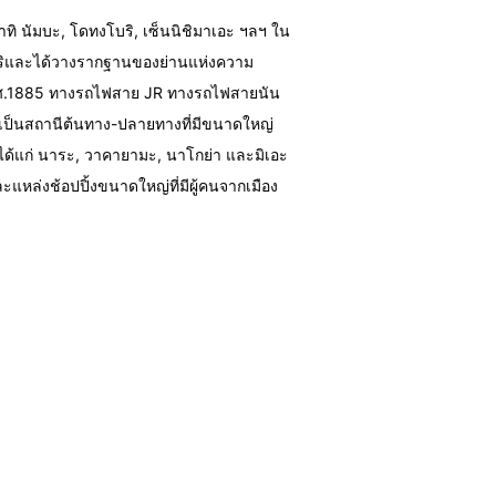
อาทิ นัมบะ, โดทงโบริ, เซ็นนิชิมาเอะ ฯลฯ ใน
บริและได้วางรากฐานของย่านแห่งความ
นปีค.ศ.1885 ทางรถไฟสาย JR ทางรถไฟสายนัน
ยเป็นสถานีต้นทาง-ปลายทางที่มีขนาดใหญ่
ยง ได้แก่ นาระ, วาคายามะ, นาโกย่า และมิเอะ
ะแหล่งช้อปปิ้งขนาดใหญ่ที่มีผู้คนจากเมือง