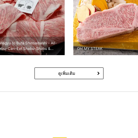
Wagyu to Buta Shinsaibashi - All-
You-Can-Eat Shabu-Shabu &
Oh! MY STEAK
Sukiyaki
ดูเพิ่มเติม