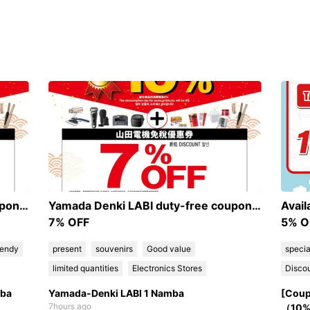
Yamada Denki LABI duty-free coupon! 10% tax-free +7% discount
Yamada Denki LABI duty-free coupon! 10% tax-free +7% discount
7% OFF
5% O
rendy
present
souvenirs
Good value
specia
limited quantities
Electronics Stores
Discou
mba
Yamada-Denki LABI 1 Namba
[Coup
7hours ago
（10% 