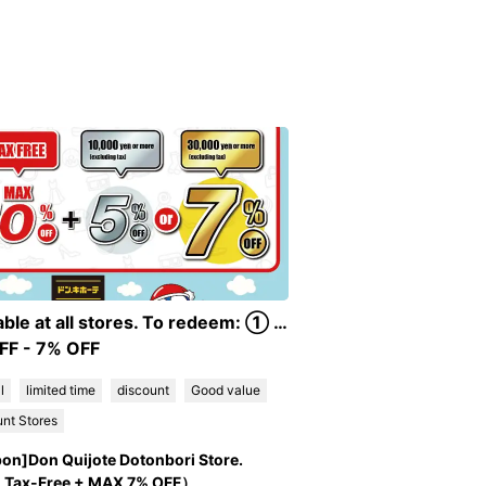
Available at all stores. To redeem: ① Scan the QR code, then tap the English tab; ② Tap the Discount Coupon image; ③ Show the barcode displayed to apply the discount. Tax-Free + Discount Coupon Conditions ・For purchases of 10,000 JPY (excl. tax) or more: Get 10% tax-free PLUS a 5% discount. ・For purchases of 30,000 JPY (excl. tax) or more: Get 10% tax-free PLUS a 7% discount.
FF - 7% OFF
l
limited time
discount
Good value
nt Stores
on]Don Quijote Dotonbori Store.
Tax-Free + MAX 7% OFF）