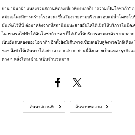
ย่าน "มินามิ" แหล่งรวมสถานที่ท่องเที่ยวที่บ่งบอกถึง "ความเป็นโอซาก้า" 
สมัยเอโดะมีการสร้างโรงละครขึ้นเรียงรายตามบริเวณรอบแม่น้ำโดทงโ
บันเทิงไว้ที่นี่ ต่อมาหลังจากที่สถานีนัมบะสายฮันไคได้เปิดให้บริการใ
ไค ทางรถไฟฟ้าใต้ดินโอซาก้า ฯลฯ ก็ได้เปิดให้บริการตามมาด้วย จนกลา
เป็นอันดับสองของโอซาก้า อีกทั้งยังมีเส้นทางเชื่อมต่อไปสู่จังหวัดใกล้เคี
ฯลฯ จึงทำให้เดินทางได้อย่างสะดวกสบาย ย่านนี้จึงกลายเป็นแหล่งธุรกิจแล
ต่าง ๆ หลั่งไหลเข้ามาเป็นจำนวนมาก
ค้นหาสถานที่
ค้นหาบทความ