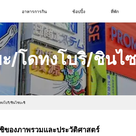
อาหารการกิน
ช้อปปิ้ง
ที่พัก
บะ/โดทงโบริ/ชินไซ
ทงโบริ/ชินไซบะชิ
ะชิของภาพรวมและประวัติศาสตร์