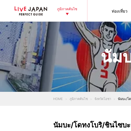
ภูมิภาคคันไซ
ท่องเที่ยว
นัม
HOME
ภูมิภาคคันไซ
จังหวัดโอซา
นัมบะ/โด
นัมบะ/โดทงโบริ/ชินไซบ