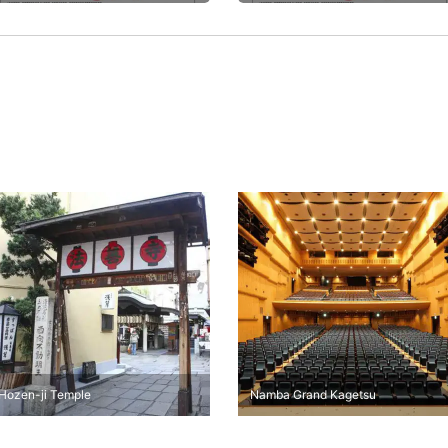
Hozen-ji Temple
Namba Grand Kagetsu