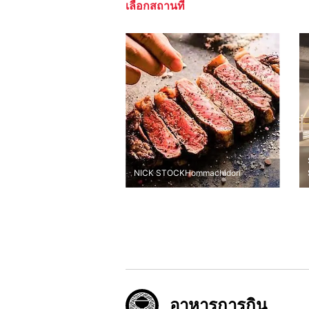
เลือกสถานที่
NICK STOCKHommachidori
อาหารการกิน