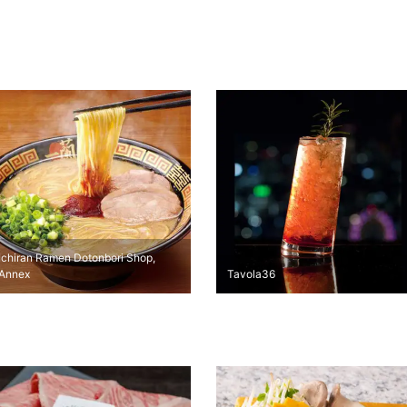
Ichiran Ramen Dotonbori Shop,
Annex
Tavola36