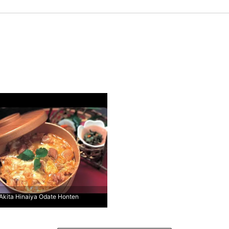
Akita Hinaiya Odate Honten