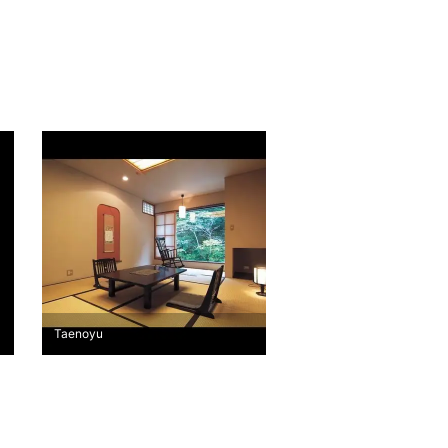
Taenoyu