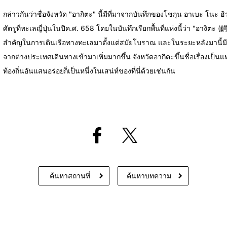
กล่าวกันว่าชื่อจังหวัด "อากิตะ" นี้มีที่มาจากบันทึกของโชกุน อาเบะ โนะ ฮิราฟุ
ศัตรูที่ทะเลญี่ปุ่นในปีค.ศ. 658 โดยในบันทึกเรียกพื้นที่แห่งนี้ว่า "อางิตะ
สำคัญในการเดินเรือทางทะเลมาตั้งแต่สมัยโบราณ และในระยะหลังมานี้มี
จากต่างประเทศเดินทางเข้ามาเพิ่มมากขึ้น จังหวัดอากิตะขึ้นชื่อเรื่องเป
ท้องถิ่นอันแสนอร่อยก็เป็นหนึ่งในเสน่ห์ของที่นี่ด้วยเช่นกัน
ค้นหาสถานที่
ค้นหาบทความ