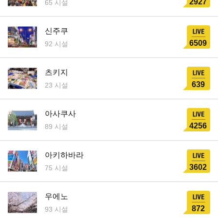
2927
65 시설
신주쿠
6509
92 시설
츠키지
639
23 시설
아사쿠사
4256
89 시설
아키하바라
3602
75 시설
우에노
872
93 시설