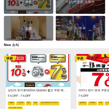
쿠폰
디스카운트 스토어
상품
신주쿠
New 소식
쿠폰
쿠폰
상단의 돈키호테(Don Quijote) 할인 쿠폰 배너를 탭하고 결제 시 바코드를 제시해 주세요. ◆세전 10,000엔 이상 구매: 면세 10% + 5% OFF ◆세전 30,000엔 이상 구매: 면세 10% + 7% OFF
야마다 덴키 면세 쿠폰권!
5％OFF - 7％OFF
7％OFF
특별한
기간한정
할인
행운
난바/도톤보리/신사이바시
일본한정
수량한정
화제
인기
디스카운트 스토어