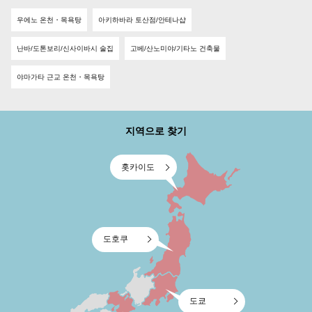
우에노 온천・목욕탕
아키하바라 토산점/안테나샵
난바/도톤보리/신사이바시 술집
고베/산노미야/기타노 건축물
야마가타 근교 온천・목욕탕
지역으로 찾기
홋카이도
도호쿠
도쿄