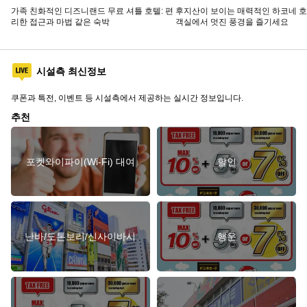
가족 친화적인 디즈니랜드 무료 셔틀 호텔: 편
후지산이 보이는 매력적인 하코네 호
리한 접근과 마법 같은 숙박
객실에서 멋진 풍경을 즐기세요
시설측 최신정보
쿠폰과 특전, 이벤트 등 시설측에서 제공하는 실시간 정보입니다.
추천
포켓와이파이(Wi-Fi) 대여
할인
난바/도톤보리/신사이바시
행운