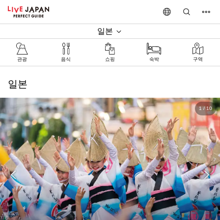
일본
관광
음식
쇼핑
숙박
구역
일본
1
/
10