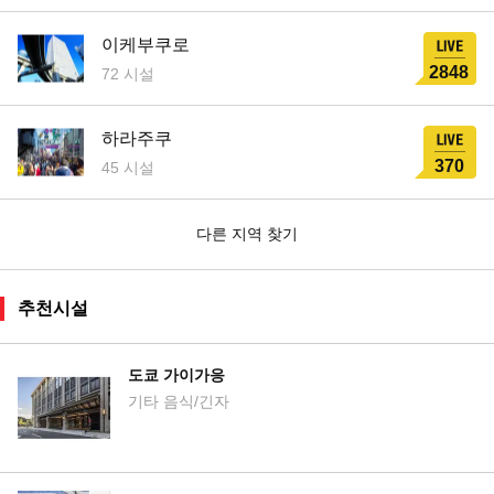
이케부쿠로
2848
72 시설
하라주쿠
370
45 시설
다른 지역 찾기
추천시설
도쿄 가이가응
기타 음식/긴자