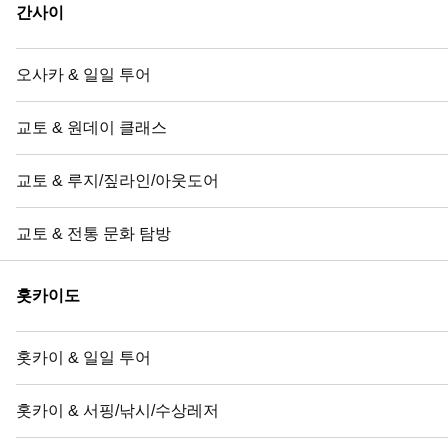
간사이
오사카 & 일일 투어
교토 & 원데이 클래스
교토 & 루지/짚라인/아웃도어
교토 & 전통 문화 탐방
홋카이도
홋카이 & 일일 투어
홋카이 & 서핑/낚시/수상레저