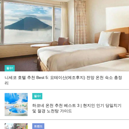
필수!
니세코 호텔 추천 Best 5: 요테이산(에조후지) 전망 온천 숙소 총정
리
필수!
하코네 온천 추천 베스트 3 | 현지인 인기 당일치기
및 절경 노천탕 가이드
트렌드