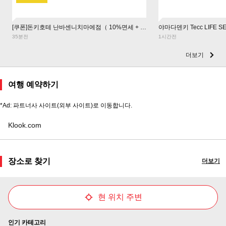
[쿠폰]돈키호테 난바센니치마에점（ 10%면세 + 최대 7% 할인 ）
야마다덴키 Tecc LIFE 
35분전
1시간전
더보기
여행 예약하기
*Ad: 파트너사 사이트(외부 사이트)로 이동합니다.
Klook.com
장소로 찾기
더보기
현 위치 주변
인기 카테고리