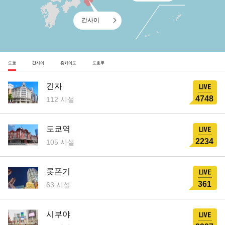
간사이
도쿄
간사이
홋카이도
도호쿠
긴자
4748
112 시설
도쿄역
2234
105 시설
롯폰기
361
63 시설
시부야