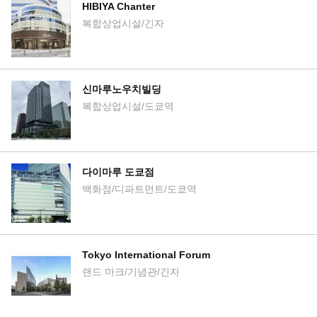
HIBIYA Chanter
복합상업시설/긴자
신마루노우치빌딩
복합상업시설/도쿄역
다이마루 도쿄점
백화점/디파트먼트/도쿄역
Tokyo International Forum
랜드 마크/기념관/긴자