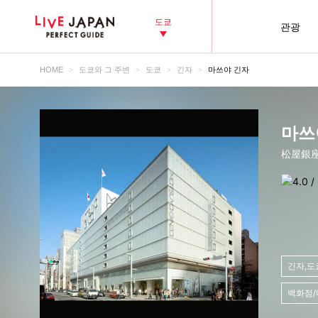
도쿄
관광
HOME
도쿄와 그 주변
도쿄
긴자
마쓰야 긴자
마쓰
松屋銀
긴자,도
백화점