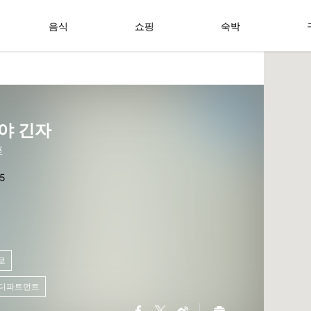
음식
쇼핑
숙박
야 긴자
座
쿄
/디파트먼트