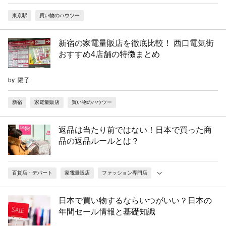
東京駅
買い物のハウツー
新宿の家電量販店を徹底比較！ 西口電気街
おすすめ4店舗の特徴まとめ
by:
陽子
新宿
家電量販店
買い物のハウツー
返品は当たり前ではない！日本で買った商
品の返品ルールとは？
百貨店・デパート
家電量販店
ファッション専門店
日本で買い物するならいつがいい？日本の
年間セール情報と基礎知識