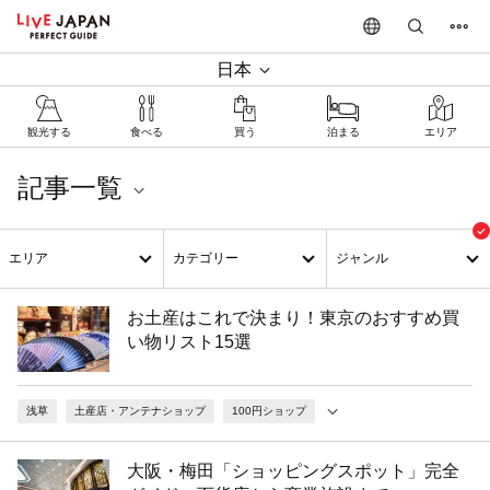
日本
観光する
食べる
買う
泊まる
エリア
記事一覧
買い物のハウツー
エリア
カテゴリー
ジャンル
お土産はこれで決まり！東京のおすすめ買
い物リスト15選
浅草
土産店・アンテナショップ
100円ショップ
大阪・梅田「ショッピングスポット」完全