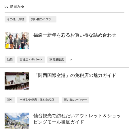
by:
島田みゆ
その他 買物
買い物のハウツー
福袋ー新年を彩るお買い得な詰め合わせ
池袋
百貨店・デパート
家電量販店
「関西国際空港」の免税店の魅力ガイド
関空
空港型免税店（保税免税店）
買い物のハウツー
仙台観光で訪ねたいアウトレット＆ショッ
ピングモール徹底ガイド