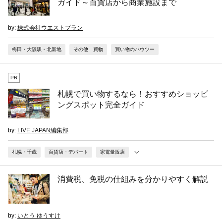
ガイド～百貨店から商業施設まで
by:
株式会社ウエストプラン
梅田・大阪駅・北新地
その他 買物
買い物のハウツー
PR
札幌で買い物するなら！おすすめショッピ
ングスポット完全ガイド
by:
LIVE JAPAN編集部
札幌・千歳
百貨店・デパート
家電量販店
消費税、免税の仕組みを分かりやすく解説
by:
いとう ゆうすけ