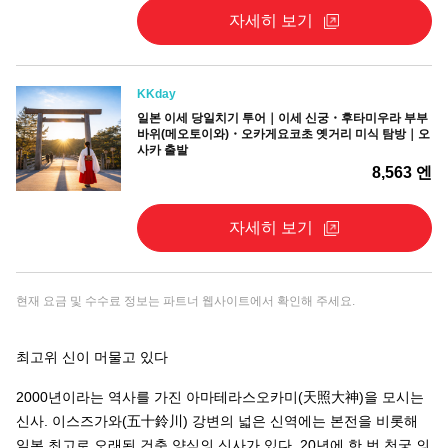
자세히 보기
KKday
일본 이세 당일치기 투어｜이세 신궁・후타미우라 부부
바위(메오토이와)・오카게요코초 옛거리 미식 탐방｜오
사카 출발
8,563 엔
자세히 보기
현재 요금 및 수수료 정보는 파트너 웹사이트에서 확인해 주세요.
최고위 신이 머물고 있다
2000년이라는 역사를 가진 아마테라스오카미(天照大神)을 모시는
신사. 이스즈가와(五十鈴川) 강변의 넓은 신역에는 본전을 비롯해
일본 최고로 오래된 건축 양식의 신사가 있다. 20년에 한 번 천궁 의