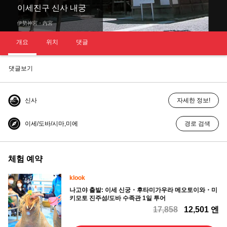
이세진구 신사 내궁
伊勢神宮・内宮
개요
위치
댓글
댓글보기
신사
자세한 정보!
이세/도바/시마,미에
경로 검색
체험 예약
klook
나고야 출발: 이세 신궁・후타미가우라 메오토이와・미
키모토 진주섬/도바 수족관 1일 투어
17,858
12,501 엔