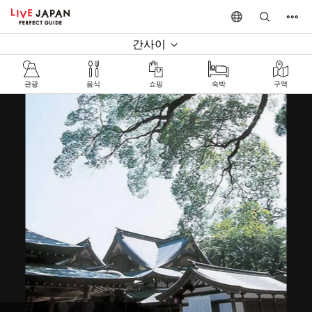
간사이
관광
음식
쇼핑
숙박
구역