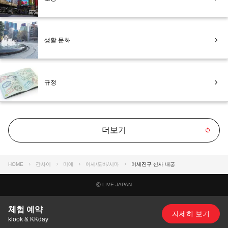
생활 문화
규정
더보기
HOME
간사이
미에
이세/도바/시마
이세진구 신사 내궁
©
LIVE JAPAN
체험 예약
자세히 보기
klook & KKday