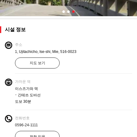
시설 정보
주소
1, Ujitachicho, Ise-shi, Mie, 516-0023
지도 보기
가까운 역
이스즈가와 역
･ 긴테쓰 도바선
도보 30분
전화번호
0596-24-1111
전화 있음