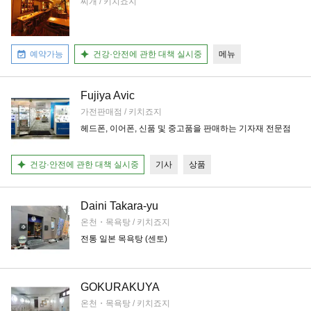
찌개 / 키치죠지
예약가능
건강·안전에 관한 대책 실시중
메뉴
Fujiya Avic
가전판매점 / 키치죠지
헤드폰, 이어폰, 신품 및 중고품을 판매하는 기자재 전문점
건강·안전에 관한 대책 실시중
기사
상품
Daini Takara-yu
온천・목욕탕 / 키치죠지
전통 일본 목욕탕 (센토)
GOKURAKUYA
온천・목욕탕 / 키치죠지