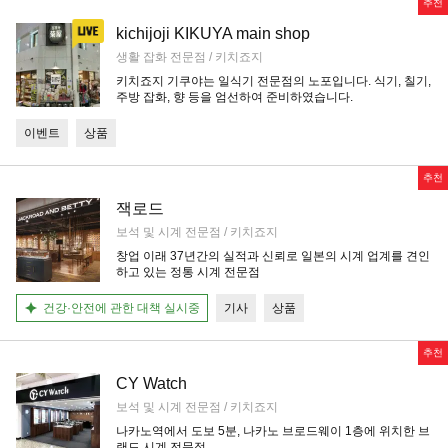
추천
kichijoji KIKUYA main shop
생활 잡화 전문점 / 키치죠지
키치죠지 기쿠야는 일식기 전문점의 노포입니다. 식기, 칠기,
주방 잡화, 향 등을 엄선하여 준비하였습니다.
이벤트
상품
추천
잭로드
보석 및 시계 전문점 / 키치죠지
창업 이래 37년간의 실적과 신뢰로 일본의 시계 업계를 견인
하고 있는 정통 시계 전문점
건강·안전에 관한 대책 실시중
기사
상품
추천
CY Watch
보석 및 시계 전문점 / 키치죠지
나카노역에서 도보 5분, 나카노 브로드웨이 1층에 위치한 브
랜드 시계 전문점.