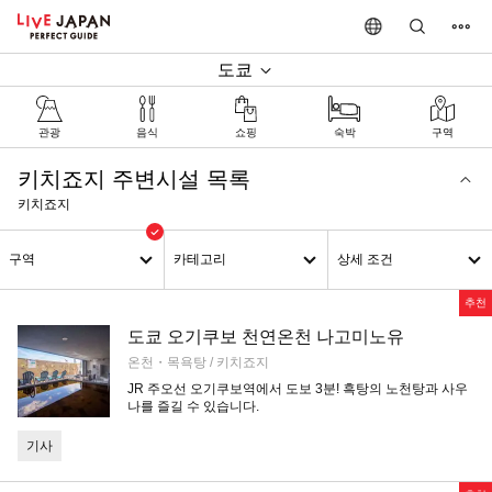
도쿄
관광
음식
쇼핑
숙박
구역
키치죠지 주변시설 목록
키치죠지
구역
카테고리
상세 조건
추천
도쿄 오기쿠보 천연온천 나고미노유
온천・목욕탕 / 키치죠지
JR 주오선 오기쿠보역에서 도보 3분! 흑탕의 노천탕과 사우
나를 즐길 수 있습니다.
기사