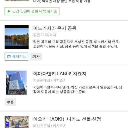
대여, 외국인 대상 할인 쿠폰 이용 가능
건강·안전에 관한 대책 실시중
이노카시라 온시 공원
공원 / 키치죠지
일본 최초의 교외 공원으로 조성된 공원. 이노카시라 연못,
고텐야마, 운동 시설, 공원 등이 있어 산책을 즐길 수있다.
예약가능
기사
야마다덴키 LABI 키치죠지
가전판매점 / 키치죠지
가전이라면 야마다 덴키. 최신 가전으로부터 일용품까지, 생
활에 도움이 되는 상품을 다수 준비.
쿠폰
아오키（AOKI）나카노 선몰 신점
패션전문점 / 키치죠지