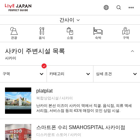
간사이
관광
음식
쇼핑
숙박
구역
사카이 주변시설 목록
사카이
구역
카테고리
상세 조건
platplat
복합상업시설 / 사카이
난카이 본선 이즈미 사카이 역에서 직결. 음식점, 의류 액세
서리점, 서비스점 등의 43개 매장이 모인 상업 시설.
스마트폰 수리 SMAHOSPITAL 사카이점
디스카운트 스토어 / 사카이