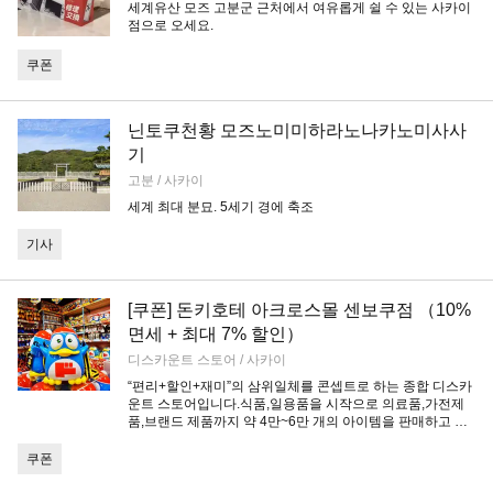
세계유산 모즈 고분군 근처에서 여유롭게 쉴 수 있는 사카이
점으로 오세요.
쿠폰
닌토쿠천황 모즈노미미하라노나카노미사사
기
고분 / 사카이
세계 최대 분묘. 5세기 경에 축조
기사
[쿠폰] 돈키호테 아크로스몰 센보쿠점 （10%
면세 + 최대 7% 할인）
디스카운트 스토어 / 사카이
“편리+할인+재미”의 삼위일체를 콘셉트로 하는 종합 디스카
운트 스토어입니다.식품,일용품을 시작으로 의료품,가전제
품,브랜드 제품까지 약 4만~6만 개의 아이템을 판매하고 있
습니다.쿠폰' 탭에서 할인 쿠폰을 챙겨 알뜰하게 쇼핑을 즐겨
보세요!
쿠폰