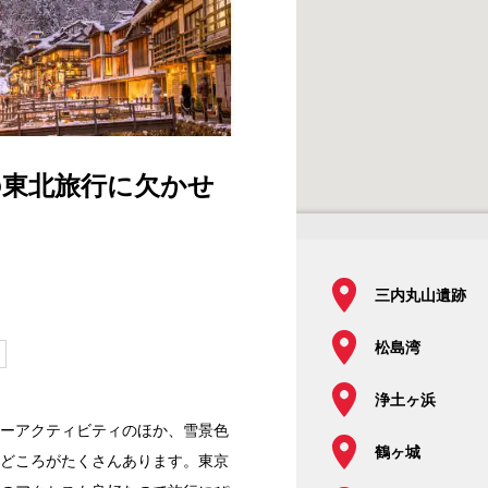
の東北旅行に欠かせ
三内丸山遺跡
松島湾
浄土ヶ浜
ーアクティビティのほか、雪景色
鶴ヶ城
どころがたくさんあります。東京