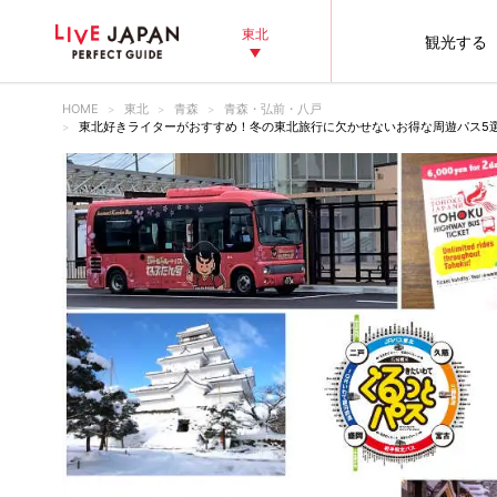
東北
観光する
HOME
東北
青森
青森・弘前・八戸
東北好きライターがおすすめ！冬の東北旅行に欠かせないお得な周遊パス5