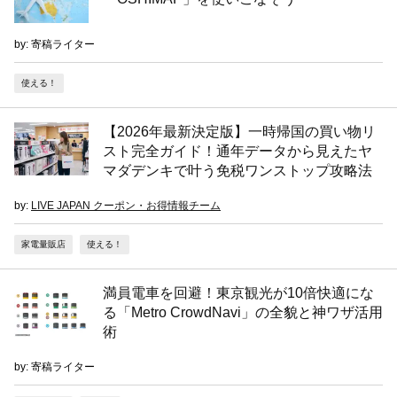
by: 寄稿ライター
使える！
【2026年最新決定版】一時帰国の買い物リ
スト完全ガイド！通年データから見えたヤ
マダデンキで叶う免税ワンストップ攻略法
by:
LIVE JAPAN クーポン・お得情報チーム
家電量販店
使える！
満員電車を回避！東京観光が10倍快適にな
る「Metro CrowdNavi」の全貌と神ワザ活用
術
by: 寄稿ライター