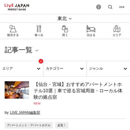
東北
観光する
食べる
買う
泊まる
エリア
記事一覧
東北
エリア
カテゴリー
ジャンル
【仙台・宮城】おすすめアパートメントホ
テル10選｜車で巡る宮城周遊・ローカル体
験の拠点宿
NEW
by:
LIVE JAPAN編集部
アパートメント・アパートホテル
必見！