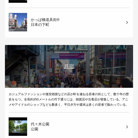
かっぱ橋道具街®
日本の下町
原宿
カジュアルファッションや激安雑貨などの店が軒を連ねる若者の街として、数十年の歴
史をもつ。全長約350メートルの竹下通りには、雑貨店や古着店が密集している。アニ
メやアイドルのショップなども数多く、平日夕方や週末は多くの若者で賑わっている。
代々木公園
公園