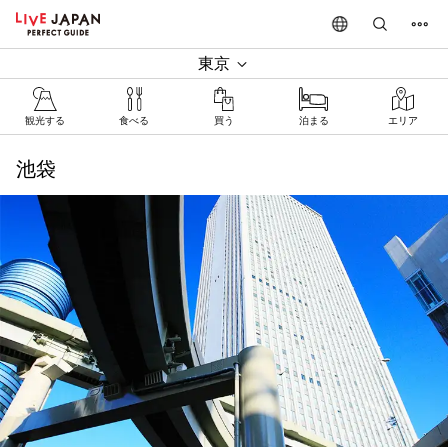
東京
観光する
食べる
買う
泊まる
エリア
池袋