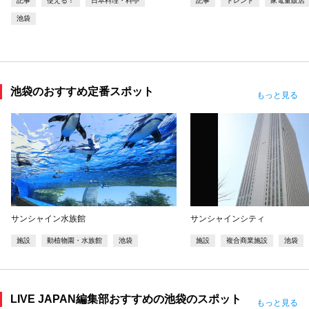
記事
使える！
日本料理・料亭
記事
トレンド
家電量販店
池袋
池袋のおすすめ定番スポット
もっと見る
サンシャイン水族館
サンシャインシティ
施設
動植物園・水族館
池袋
施設
複合商業施設
池袋
LIVE JAPAN編集部おすすめの池袋のスポット
もっと見る