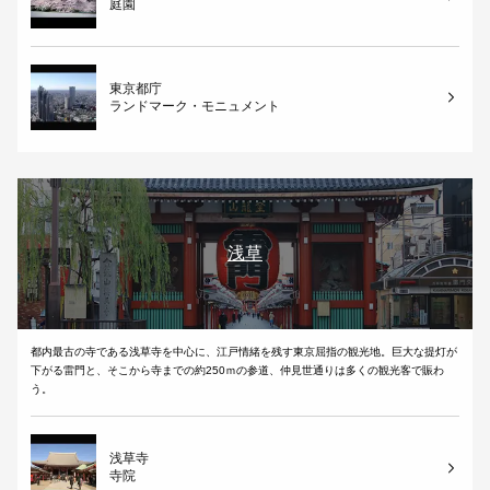
庭園
東京都庁
ランドマーク・モニュメント
浅草
都内最古の寺である浅草寺を中心に、江戸情緒を残す東京屈指の観光地。巨大な提灯が
下がる雷門と、そこから寺までの約250ｍの参道、仲見世通りは多くの観光客で賑わ
う。
浅草寺
寺院