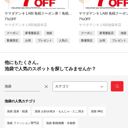
ヤマダデンキ LABI 免税クーポン券！免税
ヤマダデンキ LABI 免税クー
10％＋7%割引
10％＋7%割引
7%OFF
7%OFF
ヤマダデンキ LABI池袋本店
ヤマダデンキ LABI池袋本店
クーポン
家電量販店
池袋
クーポン
家電量販店
池袋
数量限定
お得
プレゼント
人気の
数量限定
お得
プレゼント
他にもたくさん。
池袋で人気のスポットを探してみませんか？
池袋
池袋の人気カテゴリ
池袋 温泉・銭湯
池袋 お好み焼き・もんじゃ・たこ焼き
池袋 神社
池袋 ファッション専門店
池袋 動植物園・水族館