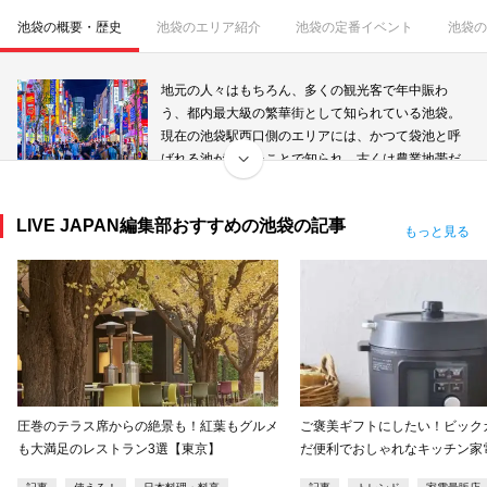
池袋の概要・歴史
池袋のエリア紹介
池袋の定番イベント
池袋の
地元の人々はもちろん、多くの観光客で年中賑わ
う、都内最大級の繁華街として知られている池袋。
現在の池袋駅西口側のエリアには、かつて袋池と呼
ばれる池があったことで知られ、古くは農業地帯だ
ったが、1930年頃多くの大型百貨店が林立する街へ
と姿を変えた。以後、池袋は発展を遂げ、現在のようなショッピングとビジ
LIVE JAPAN編集部おすすめの池袋の記事
ネスの街となった。
もっと見る
現在の池袋は、東口は百貨店や商店、レストランやホテルが立ち並ぶエリ
ア、西口にはカラオケや居酒屋、美術館や神社が立ち並ぶエリアとなってい
る。
圧巻のテラス席からの絶景も！紅葉もグルメ
ご褒美ギフトにしたい！ビック
も大満足のレストラン3選【東京】
だ便利でおしゃれなキッチン家電