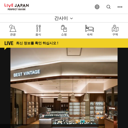
간사이
관광
음식
쇼핑
숙박
구역
최신 정보를 확인 하십시오 !