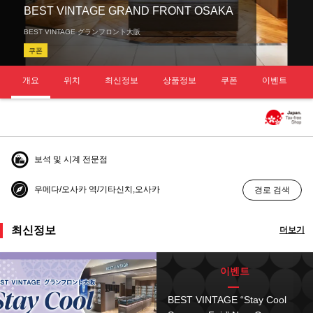
BEST VINTAGE GRAND FRONT OSAKA
BEST VINTAGE グランフロント大阪
쿠폰
개요
위치
최신정보
상품정보
쿠폰
이벤트
보석 및 시계 전문점
우메다/오사카 역/기타신치,오사카
경로 검색
최신정보
더보기
이벤트
BEST VINTAGE “Stay Cool