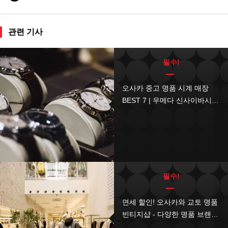
면세 카운터
관련 기사
ATM 있음
어린이 입장 가능
필수!
흡연 가능
오사카 중고 명품 시계 매장
실내 흡연 구역 있음
BEST 7 | 우메다 신사이바시
롤렉스 세이코 할인 쇼핑
화장실 있음
수유실 있음
주차장 있음
필수!
면세 할인! 오사카와 교토 명품
빈티지샵 - 다양한 명품 브랜드
이 있는 10곳 정리!