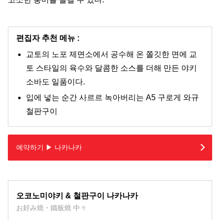
편집자 추천 메뉴 :
교토의 노포 제면소에서 공수해 온 쫄깃한 면에 교
토 스타일의 육수와 달콤한 소스를 더해 만든 야키
소바도 일품이다.
입에 넣는 순간 사르르 녹아버리는 A5 구로게 와규
철판구이
예약하기 ▶ 나카나카
오코노미야키 & 철판구이 나카나카
お好み燒・鐵板燒 中々