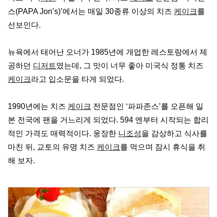
스(PAPA Jon’s)’에서는 매일 30종류 이상의 치즈
케이크
를
선보인다.
뉴욕에서 태어난 오너가 1985년에 개업한 레스토랑에서 제
공하던
디저트
였는데, 그 맛이 너무 좋아 미국식 정통 치즈
케이크
라고 입소문을 타게 되었다.
1990년에는 치즈
케이크
전문점인 ‘파파존스’를 오픈해 일
본 전국에 팬을 거느리게 되었다. 594 엔부터 시작되는 합리
적인 가격도 매력적이다. 웅장한
니조성
을 감상하고 식사를
마친 뒤, 교토의 유명 치즈
케이크
를 먹으며 잠시 휴식을 취
해 보자.