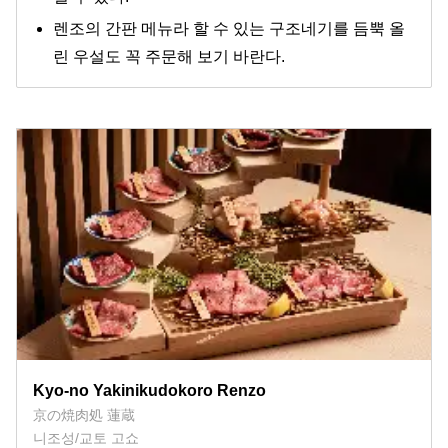
렌조의 간판 메뉴라 할 수 있는 구조네기를 듬뿍 올
린 우설도 꼭 주문해 보기 바란다.
Kyo-no Yakinikudokoro Renzo
京の焼肉処 蓮蔵
니조성/교토 고쇼