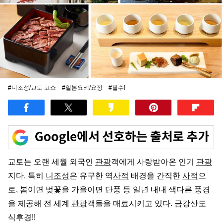
#니조성/교토 고쇼
#일본요리/요정
#필수!
교토는 오랜 세월 외국인
관광
객에게 사랑받아온 인기
관광
지다. 특히
니조성
은 유구한 역
사적
배경을 간직한
사적
으
로, 봄이면 벚꽃을 가을이면 단풍 등 일년 내내 색다른
풍경
을 제공해 전 세계
관광
객들을 매료시키고 있다. 금강산도
식후경!!