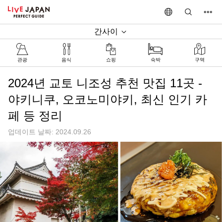
간사이
관광
음식
쇼핑
숙박
구역
2024년 교토 니조성 추천 맛집 11곳 -
야키니쿠, 오코노미야키, 최신 인기 카
페 등 정리
업데이트 날짜: 2024.09.26