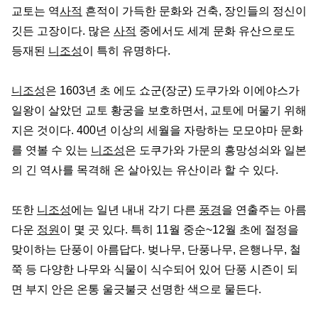
교토는 역
사적
흔적이 가득한 문화와 건축, 장인들의 정신이
깃든 고장이다. 많은
사적
중에서도 세계 문화 유산으로도
등재된
니조성
이 특히 유명하다.
니조성
은 1603년 초 에도 쇼군(장군) 도쿠가와 이에야스가
일왕이 살았던 교토 황궁을 보호하면서, 교토에 머물기 위해
지은 것이다. 400년 이상의 세월을 자랑하는 모모야마 문화
를 엿볼 수 있는
니조성
은 도쿠가와 가문의 흥망성쇠와 일본
의 긴 역사를 목격해 온 살아있는 유산이라 할 수 있다.
또한
니조성
에는 일년 내내 각기 다른
풍경
을 연출주는 아름
다운
정원
이 몇 곳 있다. 특히 11월 중순~12월 초에 절정을
맞이하는 단풍이 아름답다. 벚나무, 단풍나무, 은행나무, 철
쭉 등 다양한 나무와 식물이 식수되어 있어 단풍 시즌이 되
면 부지 안은 온통 울긋불긋 선명한 색으로 물든다.