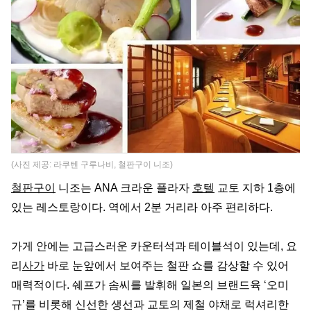
(사진 제공: 라쿠텐 구루나비, 철판구이 니조)
철판구이
니조는 ANA 크라운 플라자
호텔
교토 지하 1층에
있는 레스토랑이다. 역에서 2분 거리라 아주 편리하다.
가게 안에는 고급스러운 카운터석과 테이블석이 있는데, 요
리
사가
바로 눈앞에서 보여주는 철판 쇼를 감상할 수 있어
매력적이다. 쉐프가 솜씨를 발휘해 일본의 브랜드육 ‘오미
규’를 비롯해 신선한 생선과 교토의 제철 야채로 럭셔리한