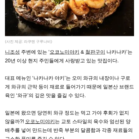
(사진 제공: 라쿠텐 구루나비)
니조성
주변에 있는 ‘
오코노미야키
&
철판구이
나카나카’는
20년 이상 현지 주민들에게 사랑받고 있는 맛집이다.
대표 메뉴인 ‘나카나카 야키’는 오미 와규의 내장이나 구로
게 와규의 근막 등이 재료로 들어가기 때문에 일본산 브랜드
육인 ‘와규’의 깊은 맛을 즐길 수 있다.
일본에 왔으면 당연히 와규 정도는 먹고 가야 후회가 없지
않을까?!
오코노미야키
는 교토 스타일의 육수와 엄선된 양
배추를 넣어 만드는데 반죽 부분의 달콤함과 각종 재료들의
고소한 풍미를 즐길 수 있다.