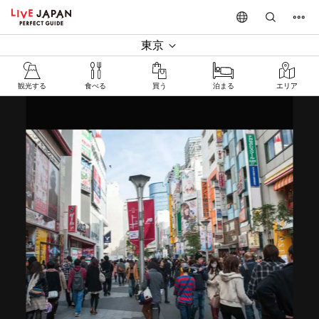
東京
観光する
食べる
買う
泊まる
エリア