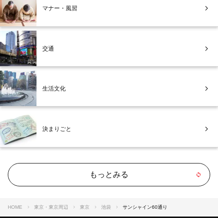
マナー・風習
交通
生活文化
決まりごと
もっとみる
HOME
東京・東京周辺
東京
池袋
サンシャイン60通り