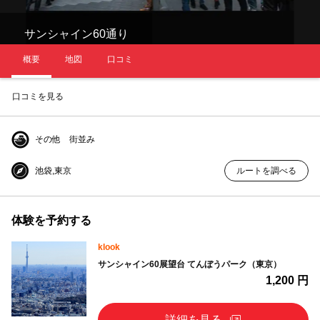
サンシャイン60通り
概要
地図
口コミ
口コミを見る
その他 街並み
池袋,東京
ルートを調べる
体験を予約する
klook
サンシャイン60展望台 てんぼうパーク（東京）
1,200 円
詳細を見る