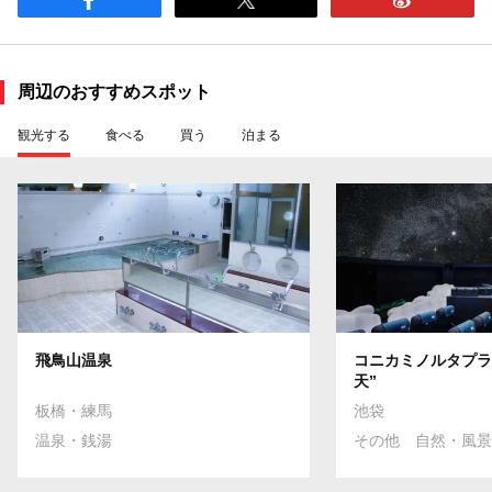
周辺のおすすめスポット
観光する
食べる
買う
泊まる
飛鳥山温泉
コニカミノルタプラ
天”
板橋・練馬
池袋
温泉・銭湯
その他 自然・風景