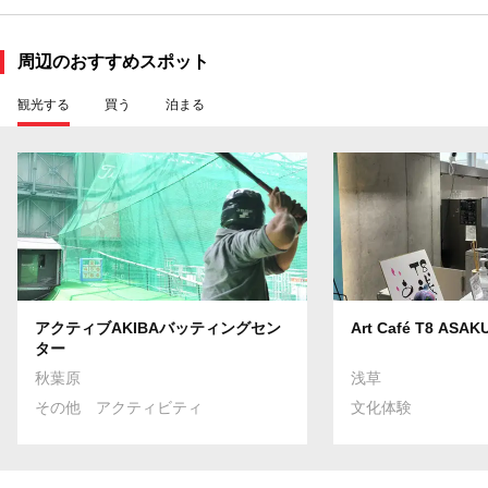
周辺のおすすめスポット
観光する
買う
泊まる
アクティブAKIBAバッティングセン
Art Café T8 ASAK
ター
秋葉原
浅草
その他 アクティビティ
文化体験