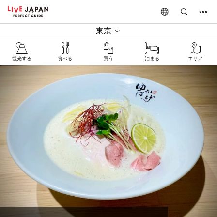
東京
観光する
食べる
買う
泊まる
エリア