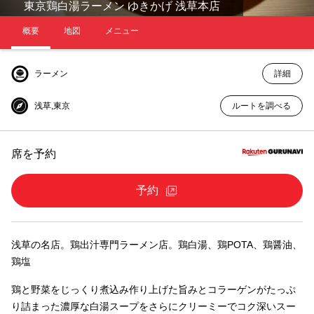
東京鶏白湯ラーメン ゆきかげ 浅草本店
概要
地図
メニュー
ラーメン
詳細
浅草,東京
ルートを調べる
席を予約
予約
浅草の名店。鶏出汁専門ラーメン店。鶏白湯、鶏POTA、鶏醤油、
鶏塩
鶏と野菜をじっくり煮込み作り上げた旨みとコラーゲンがたっぷ
り詰まった濃厚な白湯スープをさらにクリーミーでコク深いスー