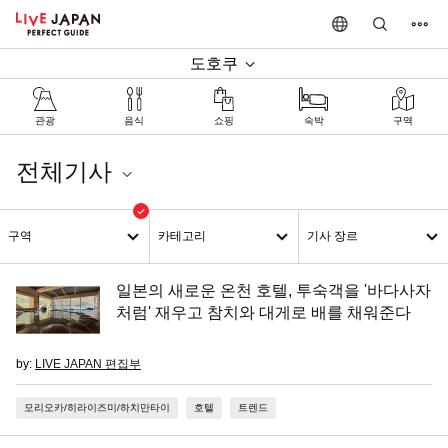
도호쿠
관광
음식
쇼핑
숙박
구역
전체기사
모리오카/히라이즈미/하치만타이
구역
카테고리
기사 장르
일본의 새로운 온천 호텔, 투숙객을 '바다사자
처럼' 재우고 참치와 대게로 배를 채워준다
by:
LIVE JAPAN 편집부
모리오카/히라이즈미/하치만타이
호텔
트렌드