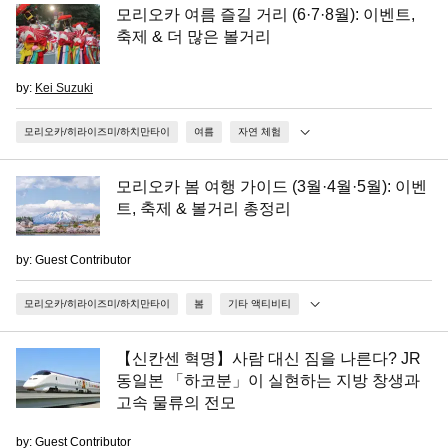
모리오카 여름 즐길 거리 (6·7·8월): 이벤트,
축제 & 더 많은 볼거리
by:
Kei Suzuki
모리오카/히라이즈미/하치만타이
여름
자연 체험
모리오카 봄 여행 가이드 (3월·4월·5월): 이벤
트, 축제 & 볼거리 총정리
by: Guest Contributor
모리오카/히라이즈미/하치만타이
봄
기타 액티비티
【신칸센 혁명】사람 대신 짐을 나른다? JR
동일본 「하코분」이 실현하는 지방 창생과
고속 물류의 전모
by: Guest Contributor