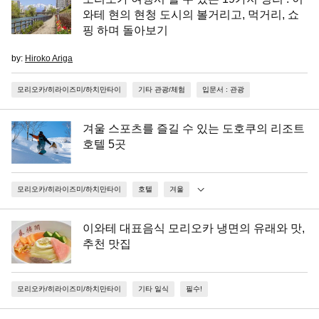
와테 현의 현청 도시의 볼거리고, 먹거리, 쇼
핑 하며 돌아보기
by:
Hiroko Ariga
모리오카/히라이즈미/하치만타이
기타 관광/체험
입문서 : 관광
겨울 스포츠를 즐길 수 있는 도호쿠의 리조트
호텔 5곳
모리오카/히라이즈미/하치만타이
호텔
겨울
이와테 대표음식 모리오카 냉면의 유래와 맛,
추천 맛집
모리오카/히라이즈미/하치만타이
기타 일식
필수!