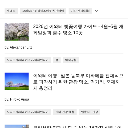
우에노
모리오카/히라이즈미/하치만타이
기타 관광/체험
2026년 이와테 벚꽃여행 가이드 - 4월~5월 개
화일정과 필수 명소 10곳
by:
Alexander Litz
모리오카/히라이즈미/하치만타이
봄
이색경험
이와테 여행 : 일본 동북부 이와테를 전체적으
로 파악하기 위한 관광 명소, 먹거리, 축제까
지 총정리
by:
Hiroko Ariga
모리오카/히라이즈미/하치만타이
기타 관광/체험
입문서 : 관광
모리오카 여행시 할 수 있는 19가지 정리 : 이