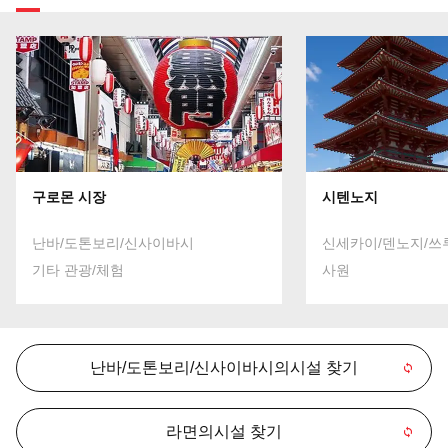
구로몬 시장
시텐노지
난바/도톤보리/신사이바시
신세카이/덴노지/쓰
기타 관광/체험
사원
난바/도톤보리/신사이바시의시설 찾기
라면의시설 찾기