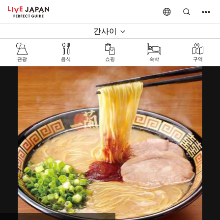
간사이
관광
음식
쇼핑
숙박
구역