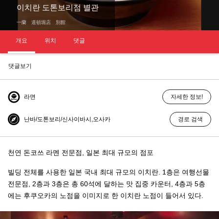
이치란 도톤보리점 별관
一蘭 道頓堀店 別館
개요
위치
댓글
댓글보기
라면
자세한 정보!
난바/도톤보리/신사이바시,오사카
경로 검색
천연 돈코쓰 라멘 전문점, 일본 최대 규모의 점포
빌딩 전체를 사용한 일본 국내 최대 규모의 이치란. 1층은 여행선물
전문점, 2층과 3층은 총 60석에 달하는 맛 집중 카운터, 4층과 5층
에는 후쿠오카의 노점을 이미지로 한 이치란 노점이 들어서 있다.