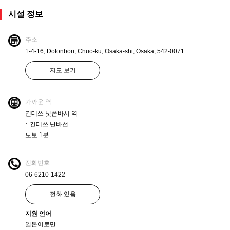
시설 정보
주소
1-4-16, Dotonbori, Chuo-ku, Osaka-shi, Osaka, 542-0071
지도 보기
가까운 역
긴테쓰 닛폰바시 역
･ 긴테쓰 난바선
도보 1분
전화번호
06-6210-1422
전화 있음
지원 언어
일본어로만