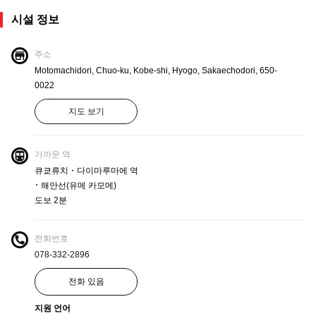
시설 정보
주소
Motomachidori, Chuo-ku, Kobe-shi, Hyogo, Sakaechodori, 650-
0022
지도 보기
가까운 역
큐쿄류치・다이마루마에 역
･ 해안선(유메 카모메)
도보 2분
전화번호
078-332-2896
전화 있음
지원 언어