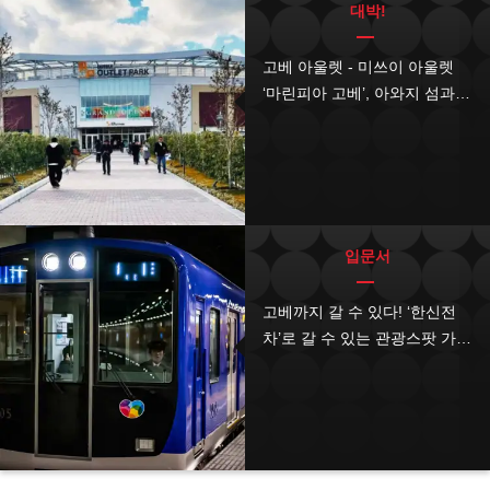
대박!
고베 아울렛 - 미쓰이 아울렛
‘마린피아 고베’, 아와지 섬과
가까운 리조트에서 쇼핑과 미
식을 만끽하자
입문서
고베까지 갈 수 있다! ‘한신전
차’로 갈 수 있는 관광스팟 가이
드