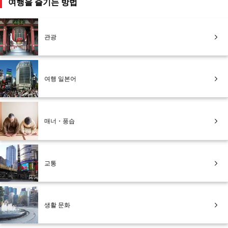
여행을 즐기는 방법
관광
여행 일본어
매너・풍습
교통
생활 문화