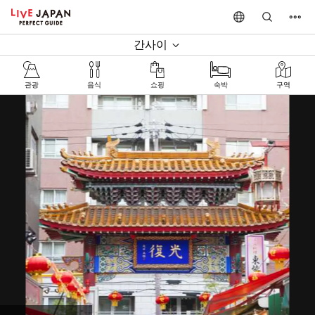
간사이
관광
음식
쇼핑
숙박
구역