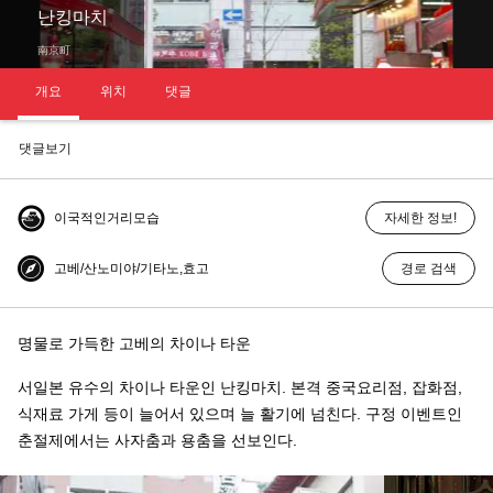
난킹마치
南京町
개요
위치
댓글
댓글보기
이국적인거리모습
자세한 정보!
고베/산노미야/기타노,효고
경로 검색
명물로 가득한 고베의 차이나 타운
서일본 유수의 차이나 타운인 난킹마치. 본격 중국요리점, 잡화점,
식재료 가게 등이 늘어서 있으며 늘 활기에 넘친다. 구정 이벤트인
춘절제에서는 사자춤과 용춤을 선보인다.