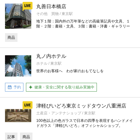
丸善日本橋店
その他 買物 / 東京駅
地下１階：国内外の万年筆などの高級筆記具や文具、１
階・２階：書籍・文具、３階：書籍・洋書・ギャラリー
商品
丸ノ内ホテル
ホテル / 東京駅
世界のお客様へ わが家のおもてなしを
予約
健康・安全に関する取り組み実施中
津軽びいどろ東京ミッドタウン八重洲店
土産店・アンテナショップ / 東京駅
100色以上の色ガラスで日本の四季を表現するハンドメイ
ドガラス「津軽びいどろ」オフィシャルショップ。
記事
商品