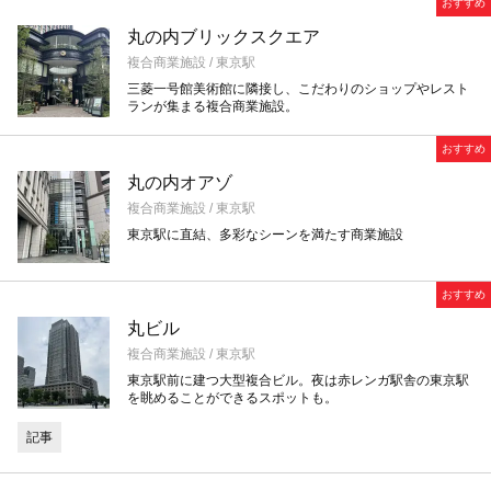
おすすめ
丸の内ブリックスクエア
複合商業施設 / 東京駅
三菱一号館美術館に隣接し、こだわりのショップやレスト
ランが集まる複合商業施設。
おすすめ
丸の内オアゾ
複合商業施設 / 東京駅
東京駅に直結、多彩なシーンを満たす商業施設
おすすめ
丸ビル
複合商業施設 / 東京駅
東京駅前に建つ大型複合ビル。夜は赤レンガ駅舎の東京駅
を眺めることができるスポットも。
記事