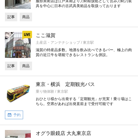
服部美術店は江戸末期より刀剣取扱処として営み刀剣刀装
具を中心に日本の古武具美術品を取扱っております
記事
商品
ここ滋賀
土産店・アンテナショップ / 東京駅
滋賀の特産品多数。地酒を飲み比べできるバー、極上の肉
質の近江牛を堪能できるレストランも併設。
記事
商品
東京・横浜 定期観光バス
乗り物体験 / 東京駅
おひとり様から出発する「定期観光」が充実！乗り場はこ
ちら。空席があれば出発直前まで受付可能です
予約
オグラ眼鏡店 大丸東京店