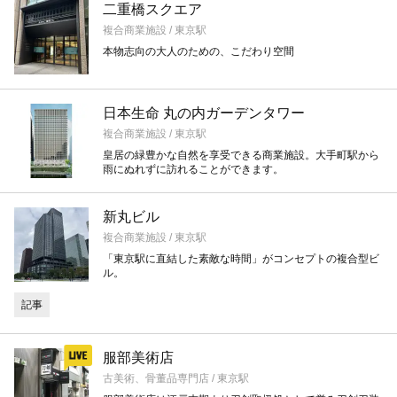
二重橋スクエア
複合商業施設 / 東京駅
本物志向の大人のための、こだわり空間
日本生命 丸の内ガーデンタワー
複合商業施設 / 東京駅
皇居の緑豊かな自然を享受できる商業施設。大手町駅から
雨にぬれずに訪れることができます。
新丸ビル
複合商業施設 / 東京駅
「東京駅に直結した素敵な時間」がコンセプトの複合型ビ
ル。
記事
服部美術店
古美術、骨董品専門店 / 東京駅