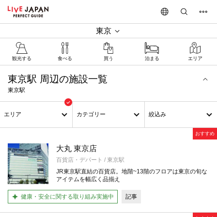
東京
観光する
食べる
買う
泊まる
エリア
東京駅 周辺の施設一覧
東京駅
エリア
カテゴリー
絞込み
おすすめ
大丸 東京店
百貨店・デパート / 東京駅
JR東京駅直結の百貨店。地階~13階のフロアは東京の旬な
アイテムを幅広く品揃え
健康・安全に関する取り組み実施中
記事