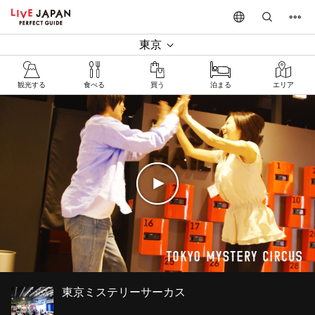
東京
観光する
食べる
買う
泊まる
エリア
東京ミステリーサーカス