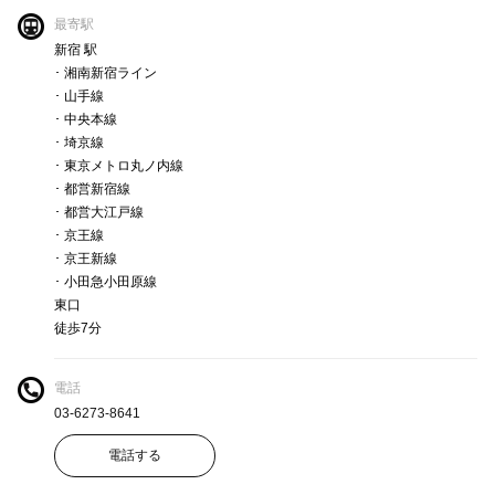
最寄駅
新宿 駅
･ 湘南新宿ライン
･ 山手線
･ 中央本線
･ 埼京線
･ 東京メトロ丸ノ内線
･ 都営新宿線
･ 都営大江戸線
･ 京王線
･ 京王新線
･ 小田急小田原線
東口
徒歩7分
電話
03-6273-8641
電話する