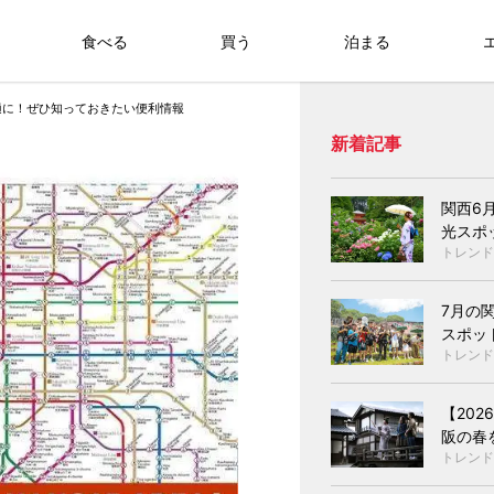
食べる
買う
泊まる
適に！ぜひ知っておきたい便利情報
新着記事
関西6
光スポ
トレンド
7月の
スポッ
トレンド
【20
阪の春
トレンド