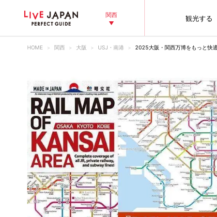
関西
観光する
HOME
関西
大阪
USJ・南港
2025大阪・関西万博をもっと快