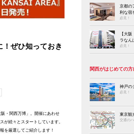
京都の
利な宿
必見！
【大阪
ラなん
適に！ぜひ知っておき
必見！
関西がはじめての方
神戸の
必見！
5大阪・関西万博」。開催にあわせ
東京観
交通のハ
スが続々とスタートしています。
報を厳選してご紹介します！