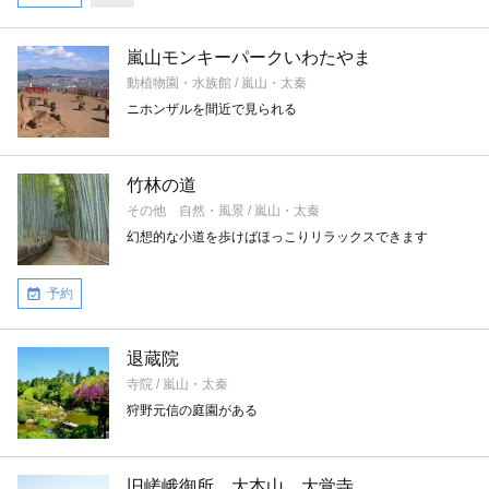
嵐山モンキーパークいわたやま
動植物園・水族館 / 嵐山・太秦
ニホンザルを間近で見られる
竹林の道
その他 自然・風景 / 嵐山・太秦
幻想的な小道を歩けばほっこりリラックスできます
予約
退蔵院
寺院 / 嵐山・太秦
狩野元信の庭園がある
旧嵯峨御所 大本山 大覚寺