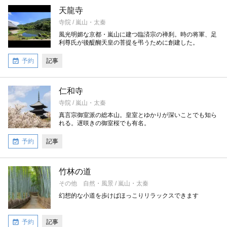
天龍寺
寺院 / 嵐山・太秦
風光明媚な京都・嵐山に建つ臨済宗の禅刹。時の将軍、足
利尊氏が後醍醐天皇の菩提を弔うために創建した。
予約
記事
仁和寺
寺院 / 嵐山・太秦
真言宗御室派の総本山。皇室とゆかりが深いことでも知ら
れる。遅咲きの御室桜でも有名。
予約
記事
竹林の道
その他 自然・風景 / 嵐山・太秦
幻想的な小道を歩けばほっこりリラックスできます
予約
記事