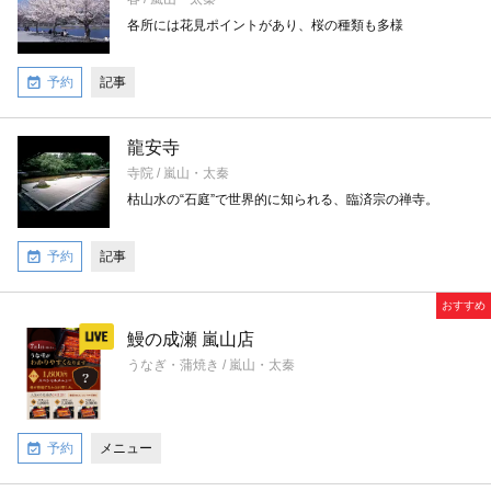
各所には花見ポイントがあり、桜の種類も多様
予約
記事
龍安寺
寺院 / 嵐山・太秦
枯山水の“石庭”で世界的に知られる、臨済宗の禅寺。
予約
記事
おすすめ
鰻の成瀬 嵐山店
うなぎ・蒲焼き / 嵐山・太秦
予約
メニュー