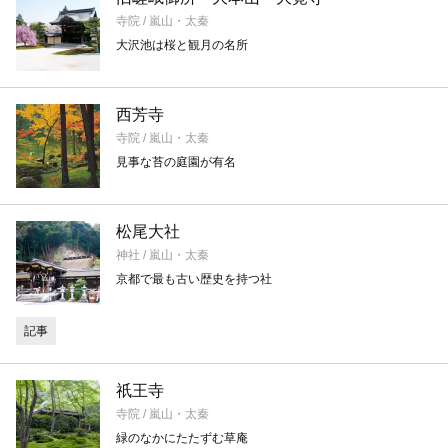
寺院 / 嵐山・太秦
大沢池は桜と観月の名所
西芳寺
寺院 / 嵐山・太秦
見事な苔の庭園が有名
松尾大社
神社 / 嵐山・太秦
京都で最も古い歴史を持つ社
記事
祇王寺
寺院 / 嵐山・太秦
緑のなかにたたずむ草庵