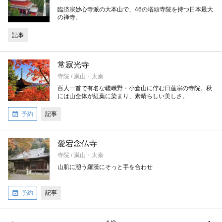
臨済宗妙心寺派の大本山で、46の塔頭寺院を持つ日本最大
の禅寺。
記事
常寂光寺
寺院 / 嵐山・太秦
百人一首で有名な嵯峨野・小倉山に佇む日蓮宗の寺院。秋
には山全体が紅葉に染まり、素晴らしい美しさ。
予約
記事
愛宕念仏寺
寺院 / 嵐山・太秦
山肌に憩う羅漢にそっと手を合わせ
予約
記事