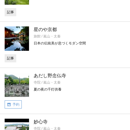
記事
星のや京都
旅館 / 嵐山・太秦
日本の伝統美が息づくモダン空間
記事
あだし野念仏寺
寺院 / 嵐山・太秦
夏の夜の千灯供養
予約
妙心寺
寺院 / 嵐山・太秦