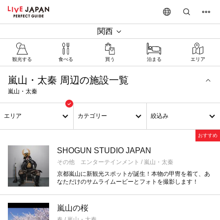
関西
観光する
食べる
買う
泊まる
エリア
嵐山・太秦 周辺の施設一覧
嵐山・太秦
エリア
カテゴリー
絞込み
おすすめ
SHOGUN STUDIO JAPAN
その他 エンターテインメント / 嵐山・太秦
京都嵐山に新観光スポットが誕生！本物の甲冑を着て、あ
なただけのサムライムービーとフォトを撮影します！
嵐山の桜
春 / 嵐山・太秦