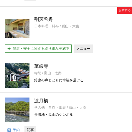
おすすめ
割烹希舟
日本料理・料亭 / 嵐山・太秦
健康・安全に関する取り組み実施中
メニュー
華厳寺
寺院 / 嵐山・太秦
鈴虫の声とともに幸福を届ける
渡月橋
その他 自然・風景 / 嵐山・太秦
景勝地・嵐山のシンボル
予約
記事