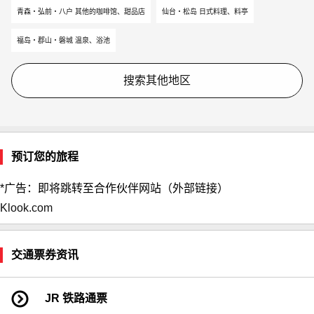
青森・弘前・八户 其他的咖啡馆、甜品店
仙台・松岛 日式料理、料亭
福岛・郡山・磐城 温泉、浴池
搜索其他地区
预订您的旅程
*广告：即将跳转至合作伙伴网站（外部链接）
Klook.com
交通票券资讯
JR 铁路通票