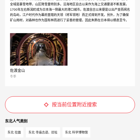
全域是暴雪地带，山区降雪量特别多。沿海地区自古以来作为海上交通要道不断发展，
1700年左右新潟町成为日本海一侧最大的港口城市。佐渡自古以来便是以出产金而闻名
的岛屿，江户时代作为幕府直辖的天领（将军领地）而正式得到开发。另外，为了确保
矿山用材，对森林也作为国有林而进行了妥善的管理，因此朱鹮在日本得以栖息至今。
佐渡金山
冬季
按当前位置附近搜索
东北人气类​​别
东北 拉面
东北 寺庙古迹、旧址
东北 科学博物馆