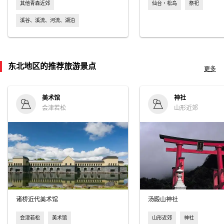
其他青森近郊
仙台・松岛
祭祀
溪谷、溪流、河流、湖泊
东北地区的推荐旅游景点
更多
美术馆
神社
会津若松
山形近郊
诸桥近代美术馆
汤殿山神社
会津若松
美术馆
山形近郊
神社