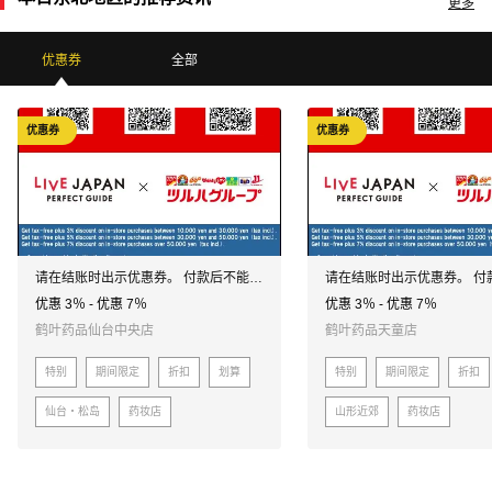
更多
优惠券
全部
优惠券
优惠券
请在结账时出示优惠券。 付款后不能使
请在结账时出示优惠券。 付
用优惠券。
用优惠券。
优惠 3％ - 优惠 7％
优惠 3％ - 优惠 7％
鹤叶药品仙台中央店
鹤叶药品天童店
特别
期间限定
折扣
划算
特别
期间限定
折扣
仙台・松岛
药妆店
山形近郊
药妆店