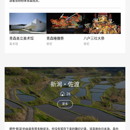
游客会纷纷来青森观赏。
青森县立美术馆
青森睡魔祭
八户三社大祭
美术馆
祭祀
祭祀
新潟・佐渡
28
更多
据传“新潟”的由来有很多种说法，但没有留存下来的确切记录。该县面向日本海，县内