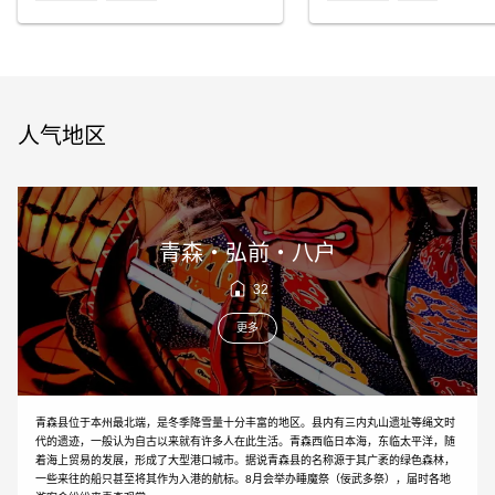
人气地区
青森・弘前・八户
32
更多
青森县位于本州最北端，是冬季降雪量十分丰富的地区。县内有三内丸山遗址等绳文时
代的遗迹，一般认为自古以来就有许多人在此生活。青森西临日本海，东临太平洋，随
着海上贸易的发展，形成了大型港口城市。据说青森县的名称源于其广袤的绿色森林，
一些来往的船只甚至将其作为入港的航标。8月会举办睡魔祭（佞武多祭），届时各地