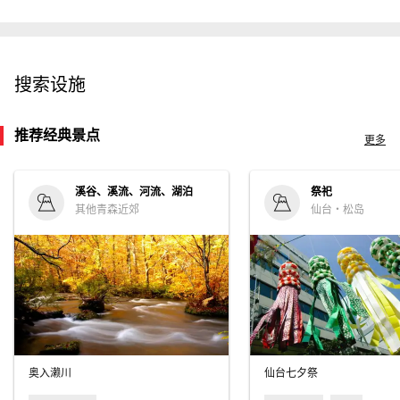
搜索设施
推荐经典景点
更多
溪谷、溪流、河流、湖泊
祭祀
其他青森近郊
仙台・松岛
奥入濑川
仙台七夕祭