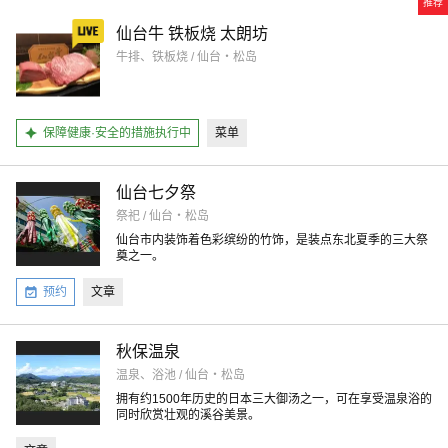
推荐
仙台牛 铁板烧 太朗坊
牛排、铁板烧 / 仙台・松岛
保障健康·安全的措施执行中
菜单
仙台七夕祭
祭祀 / 仙台・松岛
仙台市内装饰着色彩缤纷的竹饰，是装点东北夏季的三大祭
奠之一。
预约
文章
秋保温泉
温泉、浴池 / 仙台・松岛
拥有约1500年历史的日本三大御汤之一，可在享受温泉浴的
同时欣赏壮观的溪谷美景。