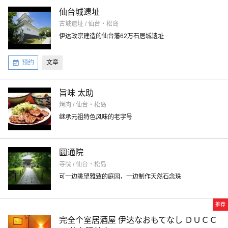
仙台城遗址
古城遗址 / 仙台・松岛
伊达政宗建造的仙台藩62万石居城遗址
预约
文章
旨味 太助
烤肉 / 仙台・松岛
继承元祖特色风味的老字号
圆通院
寺院 / 仙台・松岛
可一边眺望雅致的庭园，一边制作天然石念珠
推荐
完全个室居酒屋 伊达なおもてなし ＤＵＣＣ