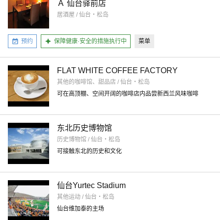
Ａ 仙台驿前店
居酒屋 / 仙台・松岛
预约
保障健康·安全的措施执行中
菜单
FLAT WHITE COFFEE FACTORY
其他的咖啡馆、甜品店 / 仙台・松岛
可在高顶棚、空间开阔的咖啡店内品尝新西兰风味咖啡
东北历史博物馆
历史博物馆 / 仙台・松岛
可接触东北的历史和文化
仙台Yurtec Stadium
其他运动 / 仙台・松岛
仙台维加泰的主场