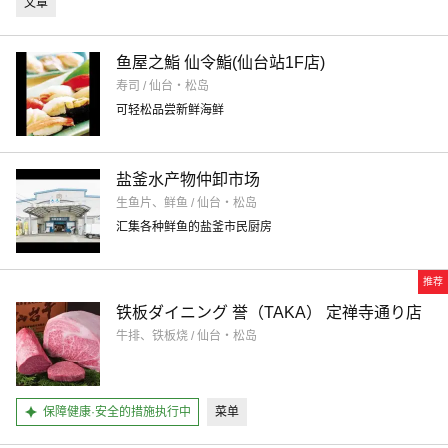
文章
鱼屋之鮨 仙令鮨(仙台站1F店)
寿司 / 仙台・松岛
可轻松品尝新鲜海鲜
盐釜水产物仲卸市场
生鱼片、鲜鱼 / 仙台・松岛
汇集各种鲜鱼的盐釜市民厨房
推荐
铁板ダイニング 誉（TAKA） 定禅寺通り店
牛排、铁板烧 / 仙台・松岛
保障健康·安全的措施执行中
菜单