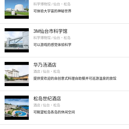
科学博物馆 / 仙台・松岛
可体验大宇宙的神秘世界
3M仙台市科学馆
科学博物馆 / 仙台・松岛
可以游戏的感觉体验科学
华乃汤酒店
酒店 / 仙台・松岛
提供受欢迎的自创意式料理自助餐并可巡游温泉的旅馆
松岛世纪酒店
酒店 / 仙台・松岛
可眺望松岛各岛的休闲空间