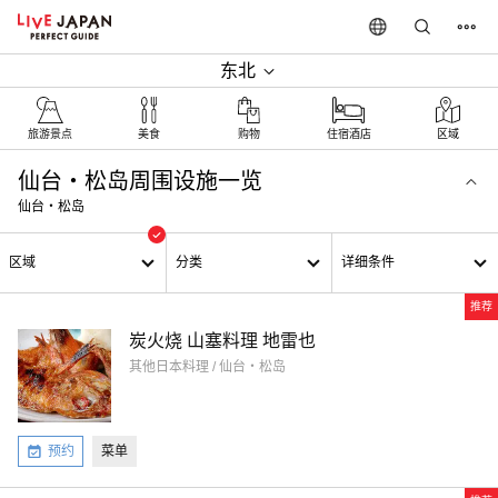
东北
旅游景点
美食
购物
住宿酒店
区域
仙台・松岛周围设施一览
仙台・松岛
区域
分类
详细条件
推荐
炭火烧 山塞料理 地雷也
其他日本料理 / 仙台・松岛
预约
菜单