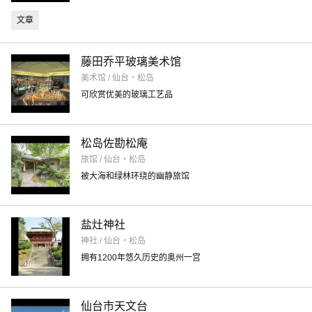
文章
藤田乔平玻璃美术馆
美术馆 / 仙台・松岛
可欣赏优美的玻璃工艺品
松岛佐勘松庵
旅馆 / 仙台・松岛
被大海和绿林环绕的幽静旅馆
盐灶神社
神社 / 仙台・松岛
拥有1200年悠久历史的奥州一宫
仙台市天文台