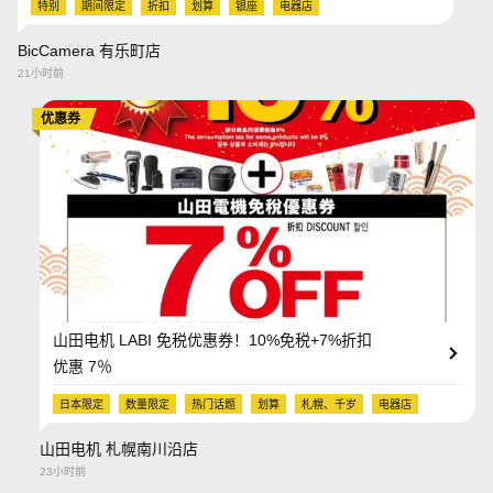
特别
期间限定
折扣
划算
银座
电器店
BicCamera 有乐町店
21小时前
优惠券
山田电机 LABI 免税优惠券！10%免税+7%折扣
优惠 7％
日本限定
数量限定
热门话题
划算
札幌、千岁
电器店
山田电机 札幌南川沿店
23小时前