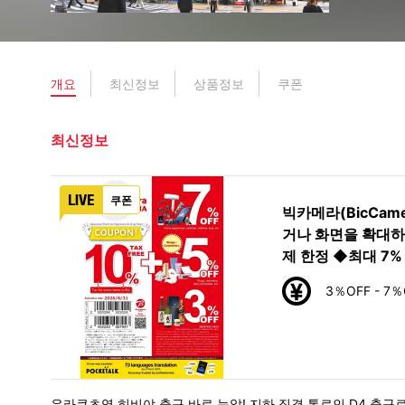
개요
최신정보
상품정보
쿠폰
최신정보
쿠폰
빅카메라(BicCam
거나 화면을 확대하
제 한정 ◆최대 7% O
3％OFF - 7％
유라쿠초역 히비야 출구 바로 눈앞! 지하 직결 통로인 D4 출구