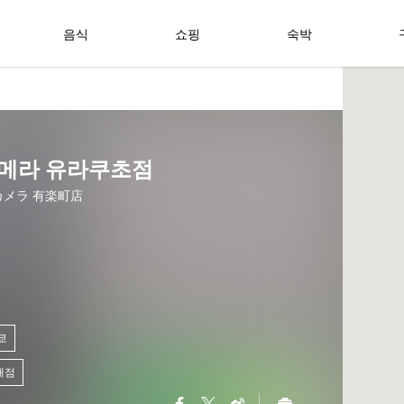
음식
쇼핑
숙박
메라 유라쿠초점
カメラ 有楽町店
쿄
매점