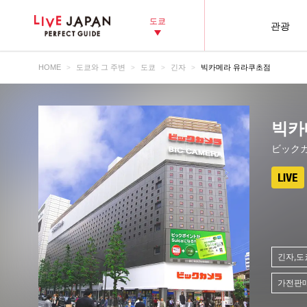
도쿄
관광
HOME
도쿄와 그 주변
도쿄
긴자
빅카메라 유라쿠초점
빅카
ビック
긴자,도
가전판