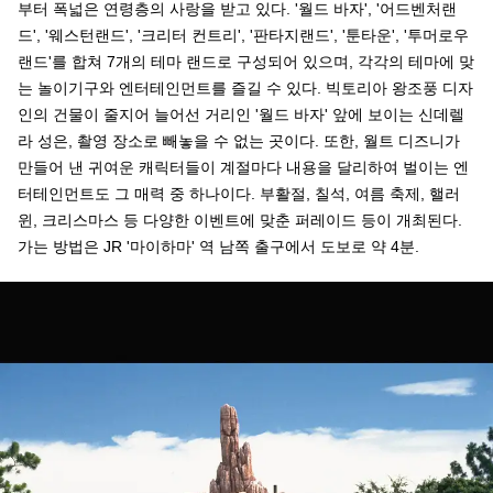
부터 폭넓은 연령층의 사랑을 받고 있다. '월드 바자', '어드벤처랜
드', '웨스턴랜드', '크리터 컨트리', '판타지랜드', '툰타운', '투머로우
랜드'를 합쳐 7개의 테마 랜드로 구성되어 있으며, 각각의 테마에 맞
는 놀이기구와 엔터테인먼트를 즐길 수 있다. 빅토리아 왕조풍 디자
인의 건물이 줄지어 늘어선 거리인 '월드 바자' 앞에 보이는 신데렐
라 성은, 촬영 장소로 빼놓을 수 없는 곳이다. 또한, 월트 디즈니가
만들어 낸 귀여운 캐릭터들이 계절마다 내용을 달리하여 벌이는 엔
터테인먼트도 그 매력 중 하나이다. 부활절, 칠석, 여름 축제, 핼러
윈, 크리스마스 등 다양한 이벤트에 맞춘 퍼레이드 등이 개최된다.
가는 방법은 JR '마이하마' 역 남쪽 출구에서 도보로 약 4분.