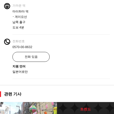
가까운 역
마이하마 역
･ 게이요선
남쪽 출구
도보 4분
전화번호
0570-00-8632
전화 있음
지원 언어
일본어로만
관련 기사
트렌드