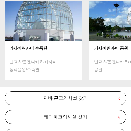
가사이린카이 수족관
가사이린카이 공원
닌교쵸/몬젠나카쵸/카사이
닌교쵸/몬젠나카쵸/
동식물원/수족관
공원
지바 근교의시설 찾기
테마파크의시설 찾기