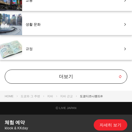
교통
생활 문화
규정
더보기
HOME
도쿄와 그 주변
지바
지바 근교
도쿄디즈니랜드®
©
LIVE JAPAN
체험 예약
자세히 보기
klook & KKday