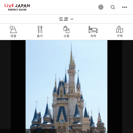
도쿄
관광
음식
쇼핑
숙박
구역