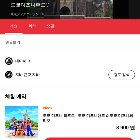
도쿄디즈니랜드®
東京ディズニーランド®
개요
위치
댓글
댓글보기
테마파크
지바 근교,지바
경로 검색
체험 예약
klook
도쿄 디즈니 리조트 - 도쿄 디즈니랜드 & 도쿄 디즈니씨
티켓
8,900 엔