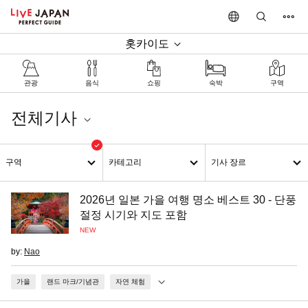
홋카이도
관광
음식
쇼핑
숙박
구역
전체기사
홋카이도
구역
카테고리
기사 장르
2026년 일본 가을 여행 명소 베스트 30 - 단풍
절정 시기와 지도 포함
NEW
by:
Nao
가을
랜드 마크/기념관
자연 체험