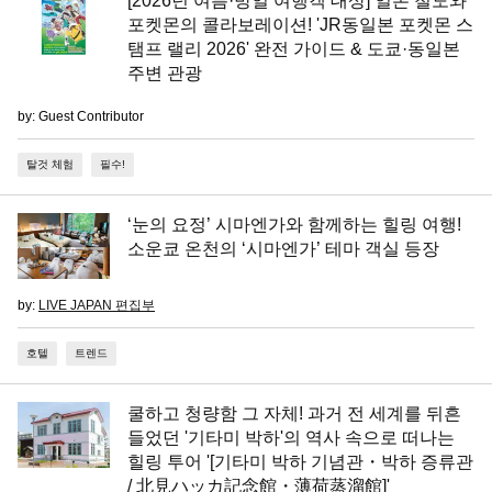
[2026년 여름·방일 여행객 대상] 일본 철도와
포켓몬의 콜라보레이션! 'JR동일본 포켓몬 스
탬프 랠리 2026' 완전 가이드 & 도쿄·동일본
주변 관광
by: Guest Contributor
탈것 체험
필수!
‘눈의 요정’ 시마엔가와 함께하는 힐링 여행!
소운쿄 온천의 ‘시마엔가’ 테마 객실 등장
by:
LIVE JAPAN 편집부
호텔
트렌드
쿨하고 청량함 그 자체! 과거 전 세계를 뒤흔
들었던 '기타미 박하'의 역사 속으로 떠나는
힐링 투어 '[기타미 박하 기념관・박하 증류관
/ 北見ハッカ記念館・薄荷蒸溜館]'