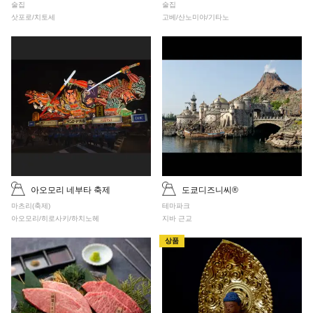
Italian Nikutaria Sannomiya
술집
술집
삿포로/치토세
고베/산노미야/기타노
아오모리 네부타 축제
도쿄디즈니씨®
마츠리(축제)
테마파크
아오모리/히로사키/하치노헤
지바 근교
상품