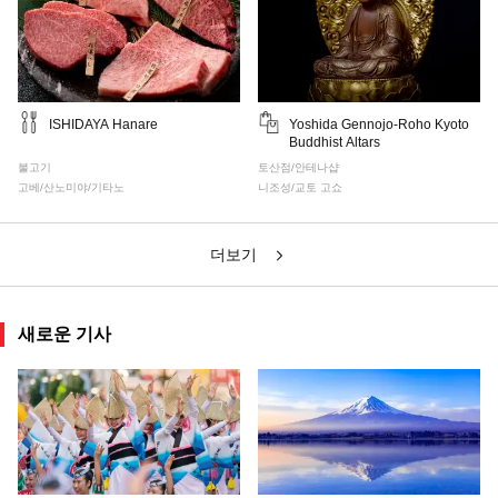
ISHIDAYA Hanare
Yoshida Gennojo-Roho Kyoto
Buddhist Altars
불고기
토산점/안테나샵
고베/산노미야/기타노
니조성/교토 고쇼
더보기
새로운 기사