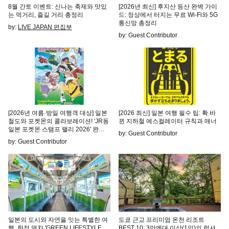
8월 간토 이벤트: 신나는 축제와 맛있
[2026년 최신] 후지산 등산 완벽 가이
는 먹거리, 즐길 거리 총정리
드: 정상에서 터지는 무료 Wi-Fi와 5G
통신망 총정리
by:
LIVE JAPAN 편집부
by: Guest Contributor
[2026년 여름·방일 여행객 대상] 일본
[2026 최신] 일본 여행 필수 팁: 확 바
철도와 포켓몬의 콜라보레이션! 'JR동
뀐 지하철 에스컬레이터 규칙과 매너
일본 포켓몬 스탬프 랠리 2026' 완전
by: Guest Contributor
가이드 & 도쿄·동일본 주변 관광
by: Guest Contributor
일본의 도시와 자연을 잇는 특별한 여
도쿄 근교 프리미엄 온천 리조트
행. 한정 열차 'GREEN LIFESTYLE
BEST 10: 3만엔대 이상(1인)의 럭셔