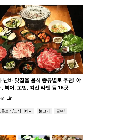
 난바 맛집을 음식 종류별로 추천! 야
, 복어, 초밥, 최신 라멘 등 15곳
mi Lin
도톤보리/신사이바시
불고기
필수!