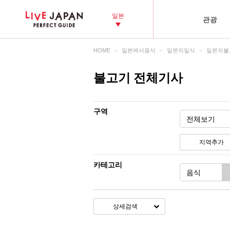
일본
관광
HOME
일본에서음식
일본의일식
일본의불
불고기 전체기사
구역
지역추가
카테고리
상세검색