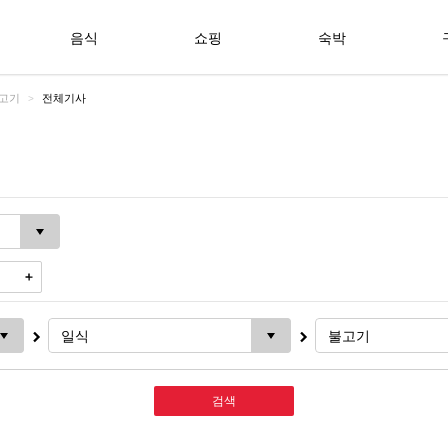
음식
쇼핑
숙박
고기
전체기사
검색