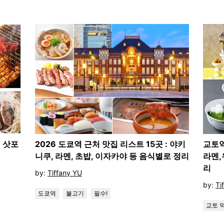
! 삿포
2026 도쿄역 근처 맛집 리스트 15곳 : 야키
교토역
니쿠, 라멘, 초밥, 이자카야 등 음식별로 정리
라멘,
리
by:
Tiffany YU
by:
Ti
도쿄역
불고기
필수!
교토 