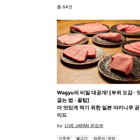
총 64건
Wagyu의 비밀 대공개! [부위 도감 ·
굽는 법 · 꿀팁]
더 맛있게 먹기 위한 일본 야키니쿠 공
이드
by:
LIVE JAPAN 편집부
신주쿠
불고기
입문서 : 맛집