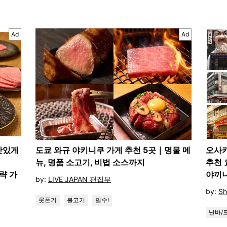
Ad
Ad
 맛있게
도쿄 와규 야키니쿠 가게 추천 5곳｜명물 메
오사카
뉴, 명품 소고기, 비법 소스까지
추천 
략 가
야끼니
by:
LIVE JAPAN 편집부
by:
Sh
롯폰기
불고기
필수!
난바/