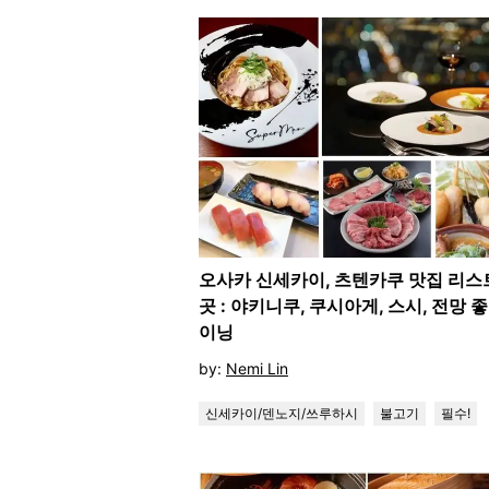
오사카 신세카이, 츠텐카쿠 맛집 리스트
곳 : 야키니쿠, 쿠시아게, 스시, 전망 
이닝
by:
Nemi Lin
신세카이/덴노지/쓰루하시
불고기
필수!