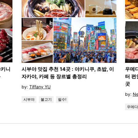
야키니
시부야 맛집 추천 14곳 : 야키니쿠, 초밥, 이
우메다
등
자카야, 카페 등 장르별 총정리
터 편
곳
by:
Tiffany YU
by:
Ne
시부야
불고기
필수!
우메다