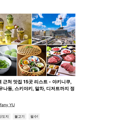
 근처 맛집 15곳 리스트 - 야키니쿠,
우나동, 스키야키, 말차, 디저트까지 정
ffany YU
역/도지
불고기
필수!