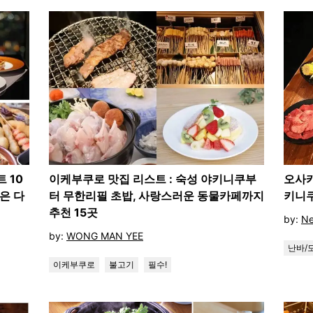
 10
이케부쿠로 맛집 리스트 : 숙성 야키니쿠부
오사카
좋은 다
터 무한리필 초밥, 사랑스러운 동물카페까지
키니쿠
추천 15곳
by:
Ne
by:
WONG MAN YEE
난바/
이케부쿠로
불고기
필수!