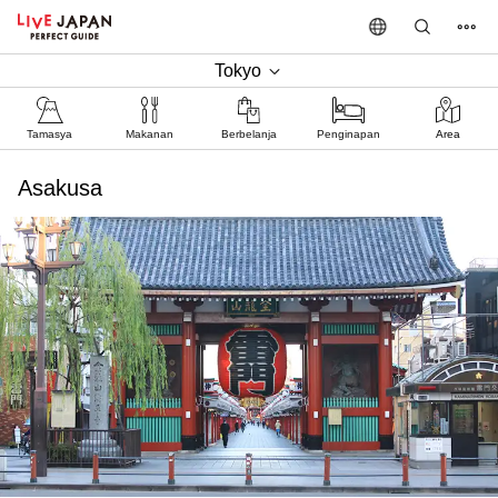
Tokyo
Tamasya
Makanan
Berbelanja
Penginapan
Area
Asakusa