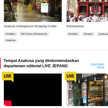
Asakusa Underground Shopping Center
Kaminarimon
Facilities
Old Towns (Shitamachi)
Facilities
Temples
Asakus
Asakusa
Tempat Asakusa yang direkomendasikan
Lihat lebih
departemen editorial LIVE JEPANG
lanjut