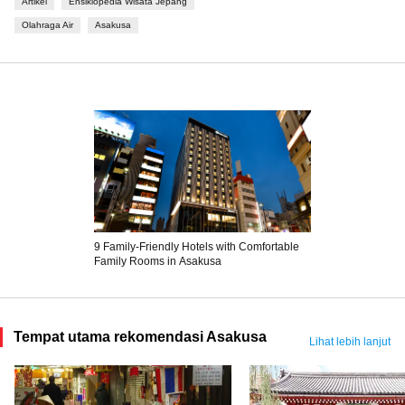
Artikel
Ensiklopedia Wisata Jepang
Pada suatu masa, gedung pertunjukan dan bioskop yang meramaikan area
Olahraga Air
Asakusa
tersebut ditutup secara berturut-turut sehingga menyebabkan situasi
menjadi sunyi. Akan tetapi, keramaian khas Shitamachi, yaitu Kuil Sensoji,
Nakamise, beragam restoran kuno, shoten'gai (jalan yang dipenuhi dengan
pertokoan) masih tetap ada. Kemudian, lahirnya Tokyo Skytree yang bisa
ditempuh dengan berjalan kaki dari Asakusa, meningkatkan aliran
pengunjung Asakusa. Hingga saat ini pun, Asakusa merupakan salah satu
tempat wisata terdepan di Tokyo dan seluruh Jepang.
9 Family-Friendly Hotels with Comfortable
Family Rooms in Asakusa
Tempat utama rekomendasi Asakusa
Lihat lebih lanjut