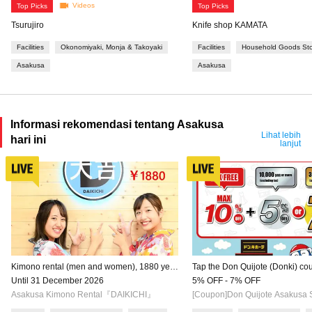
Videos
Top Picks
Top Picks
Tsurujiro
Knife shop KAMATA
Facilities
Okonomiyaki, Monja & Takoyaki
Facilities
Household Goods St
Asakusa
Asakusa
Informasi rekomendasi tentang Asakusa
Lihat lebih
hari ini
lanjut
Kimono rental (men and women), 1880 yen
Tap the Don Quijote (Donki) c
per day plan【Very cheap price！】
above and show the barcode at
Until 31 December 2026
5% OFF - 7% OFF
◆Spend ¥10,000+ (excl. tax): 
Asakusa Kimono Rental『DAIKICHI』
[Coupon]Don Quijote Asakusa
+ 5% OFF ◆Spend ¥30,000+ (excl. tax):
Tax-Free + MAX 7% OFF）
10% Tax-Free + 7% OFF