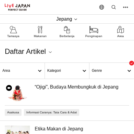
Jepang
Tamasya
Makanan
Berbelanja
Penginapan
Area
Daftar Artikel
Informasi Caranya: Tata Cara & Adat
Area
Kategori
Genre
“Ojigi”, Budaya Membungkuk di Jepang
Asakusa
Informasi Caranya: Tata Cara & Adat
Etika Makan di Jepang