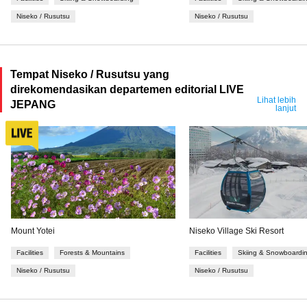
Niseko / Rusutsu
Niseko / Rusutsu
Tempat Niseko / Rusutsu yang
direkomendasikan departemen editorial LIVE
Lihat lebih
JEPANG
lanjut
Mount Yotei
Niseko Village Ski Resort
Facilities
Forests & Mountains
Facilities
Skiing & Snowboardi
Niseko / Rusutsu
Niseko / Rusutsu