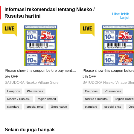
Informasi rekomendasi tentang Niseko /
Lihat lebih
Rusutsu hari ini
lanjut
Please show this coupon before payment.
Please show this coupon befor
Discount cannot be offered after payment.
Discount cannot be offered afte
5% OFF
5% OFF
Some products are not eligible for
Some products are not eligible 
SATUDORA Niseko Village Store
SATUDORA Niseko Village Sto
discounts.
discounts.
Coupons
Pharmacies
Coupons
Pharmacies
Niseko / Rusutsu
region limited
Niseko / Rusutsu
region limited
standard
special price
Good value
standard
special price
Goo
Selain itu juga banyak.