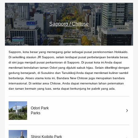
Sapporo / Chitose
Sapporo, kota besar yang memegang gelar sebagai pusat perekonomian Hokkaido.
Di sekeliling stasiun JR Sapporo, selain terdapat pusat perbelanjaan berskala besar,
di sini juga menjadi pusat perkantoran di Sapporo. Di pusat kota ini Anda dapat
menikmati keindahan taman Odori yang dijuluki sabuk hijau. Selain dikelilingi dengan
gedung bersejarah, di Susukino dan Tanukikoji Anda dapat menikmati kuliner sambil
berbelanja. Akses utama kota ini, Bandara New Chitose juga merupakan bandara
internasional. Di sekitar area Chitose, Anda dapat menemukan lahan peternakan
dan taman bermain yang luas, serta dapat berkunjung ke pabrik yang ada.
Odori Park
Parks
Shiroi Koibito Park