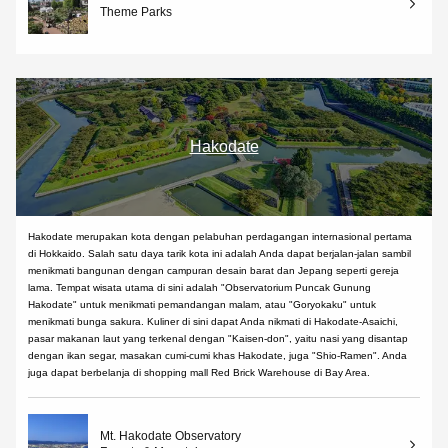
Theme Parks
Hakodate
Hakodate merupakan kota dengan pelabuhan perdagangan internasional pertama
di Hokkaido. Salah satu daya tarik kota ini adalah Anda dapat berjalan-jalan sambil
menikmati bangunan dengan campuran desain barat dan Jepang seperti gereja
lama. Tempat wisata utama di sini adalah "Observatorium Puncak Gunung
Hakodate" untuk menikmati pemandangan malam, atau "Goryokaku" untuk
menikmati bunga sakura. Kuliner di sini dapat Anda nikmati di Hakodate-Asaichi,
pasar makanan laut yang terkenal dengan "Kaisen-don", yaitu nasi yang disantap
dengan ikan segar, masakan cumi-cumi khas Hakodate, juga "Shio-Ramen". Anda
juga dapat berbelanja di shopping mall Red Brick Warehouse di Bay Area.
Mt. Hakodate Observatory