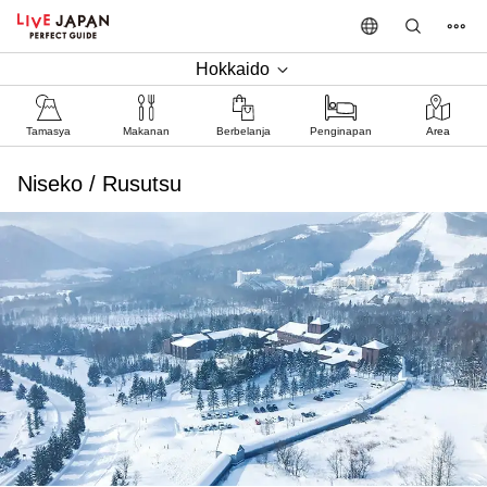
Hokkaido
Tamasya
Makanan
Berbelanja
Penginapan
Area
Niseko / Rusutsu