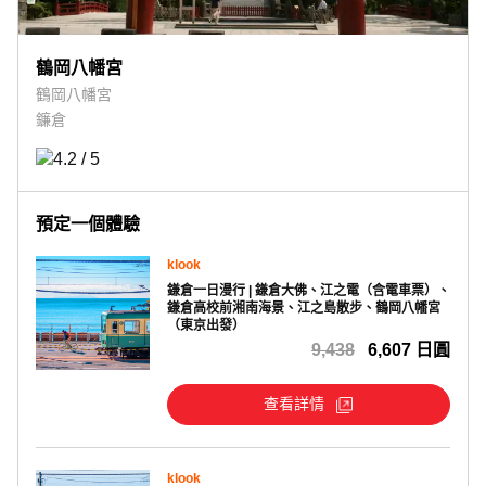
鶴岡八幡宮
鶴岡八幡宮
鐮倉
預定一個體驗
klook
鎌倉一日漫行 | 鎌倉大佛、江之電（含電車票）、
鎌倉高校前湘南海景、江之島散步、鶴岡八幡宮
（東京出發）
9,438
6,607 日圓
查看詳情
klook