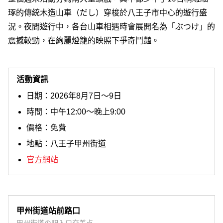
琢的傳統木造山車（だし）穿梭於八王子市中心的遊行盛
況。夜間遊行中，各台山車相遇時會展開名為「ぶつけ」的
震撼較勁，在絢麗燈籠的映照下爭奇鬥豔。
活動資訊
日期：2026年8月7日～9日
時間：中午12:00～晚上9:00
價格：免費
地點：八王子甲州街道
官方網站
甲州街道站前路口