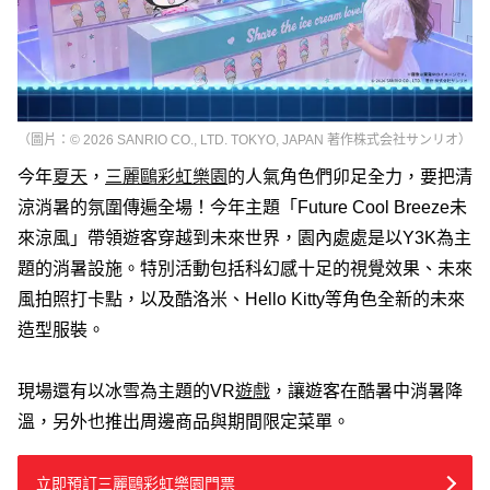
（圖片：© 2026 SANRIO CO., LTD. TOKYO, JAPAN 著作株式会社サンリオ）
今年
夏天
，
三麗鷗彩虹樂園
的人氣角色們卯足全力，要把清
涼消暑的氛圍傳遍全場！今年主題「Future Cool Breeze未
來涼風」帶領遊客穿越到未來世界，園內處處是以Y3K為主
題的消暑設施。特別活動包括科幻感十足的視覺效果、未來
風拍照打卡點，以及酷洛米、Hello Kitty等角色全新的未來
造型服裝。
現場還有以冰雪為主題的VR
遊戲
，讓遊客在酷暑中消暑降
溫，另外也推出周邊商品與期間限定菜單。
立即預訂三麗鷗彩虹樂園門票