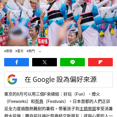
#原宿
#夏天
#熱門
#主題樂園
#其他 遊樂設施
東京的8月可以用三個F來總結：好玩（Fun）、煙火
（Fireworks）和
祭典
（Festivals）。日本首都的人們正卯
足全力度過酷熱難耐的暑假。帶著孩子到
主題樂園
享受消暑
戲水設施；獨自前往
神社
祭典
結交新朋友；或與心愛的人一