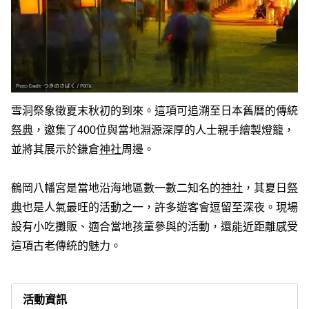
雪洞祭象徵夏末秋初的到來。這項可追溯至日本舊曆的傳統
祭典
，邀集了400位與當地淵源深厚的人士親手繪製燈籠，
並將其展示於鎌倉
神社
周邊。
鶴岡八幡宮是當地沿海地區數一數二知名的
神社
，其夏日
祭
典
也是人氣最旺的活動之一，許多遊客會逗留至深夜。現場
設有小吃攤販、適合當地孩童參與的活動，還能近距離感受
這項古老傳統的魅力。
活動資訊