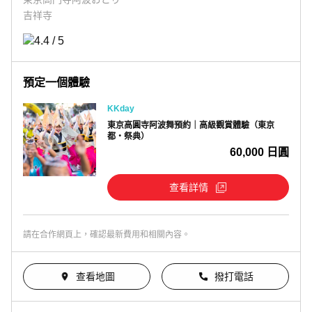
吉祥寺
預定一個體驗
KKday
東京高圓寺阿波舞預約｜高級觀賞體驗（東京
都・祭典）
60,000 日圓
查看詳情
請在合作網頁上，確認最新費用和相關內容。
查看地圖
撥打電話