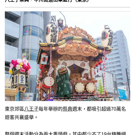
東京郊區
八王子
每年舉辦的
祭典
週末，都吸引超過70萬名
遊客共襄盛舉。
整個週末活動分為兩大重頭戲，其中都少不了19台精雕細