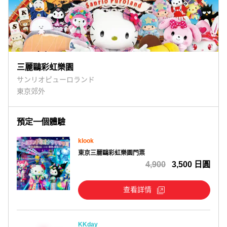
三麗鷗彩虹樂園
サンリオピューロランド
東京郊外
預定一個體驗
klook
東京三麗鷗彩虹樂園門票
4,900
3,500 日圓
查看詳情
KKday