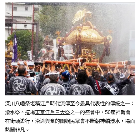
深川八幡祭堪稱江戶時代流傳至今最具代表性的傳統之一：
潑水祭。這場
東京江戶三大祭
之一的盛會中，50座神轎會
在街頭遊行，沿途興奮的圍觀民眾會不斷朝神轎潑水，場面
熱鬧非凡。