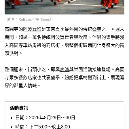
（照片：ReBase／PR Times）
高圓寺的
阿波舞祭
是東京夏季最熱鬧的傳統
祭典
之一。週末
期間，超過一萬名傳統阿波舞舞者與吹笛、伴唱的樂手將湧
入高圓寺車站周邊的商店街，讓整個街區瞬間化身盛大的街
頭派對。
整個週末，街頭小吃、即興
表演
與樂團活動接連登場。高圓
寺眾多餐飲店家也共襄盛舉，紛紛把桌椅搬到街上，展現濃
厚的鄰里人情味。
活動資訊
日期：2026年8月29日～30日
時間：下午5:00～晚上8:00