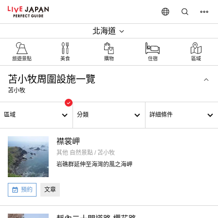
北海道
旅遊景點‎
美食
購物
住宿
區域
苫小牧周圍設施一覽
苫小牧
區域
分類
詳細條件
襟裳岬
其他 自然景點 / 苫小牧
岩礁群延伸至海灣的風之海岬
預約
文章