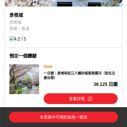
彥根城
彦根城
彥根、長濱
預定一個體驗
klook
一日遊：彥根和近江八幡的城堡與運河（從名古
屋出發）
36,125 日圓
查看詳情
本頁面中可預約設施一覽表
請在合作網頁上，確認最新費用和相關內容。