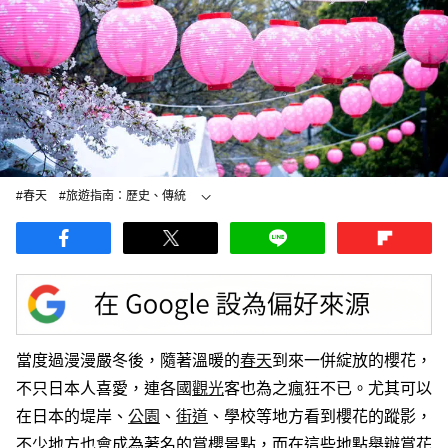
#春天
#旅遊指南：歷史、傳統
#祭典
當度過漫漫嚴冬後，隨著溫暖的
春天
到來一併綻放的櫻花，
不只日本人喜愛，連各國
觀光
客也為之瘋狂不已。尤其可以
在日本的堤岸、
公園
、
街道
、學校等地方看到櫻花的蹤影，
不少地方也會成為著名的賞櫻景點，而在這些地點舉辦賞花