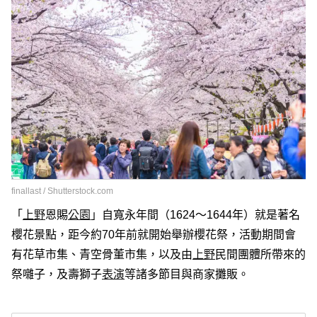
finallast / Shutterstock.com
「
上野
恩賜
公園
」自寬永年間（1624～1644年）就是著名
櫻花景點，距今約70年前就開始舉辦櫻花祭，活動期間會
有花草市集、青空骨董市集，以及由
上野
民間團體所帶來的
祭囃子，及壽獅子
表演
等諸多節目與商家攤販。