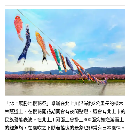
「北上展勝地櫻花祭」舉辦在北上川沿岸約2公里長的櫻木
林蔭道上，在櫻花開花期間會有夜間點燈，還會有北上市的
民族藝能
表演
。在北上川河面上會掛上300面宛如逆游而上
的鯉魚旗，在風吹之下隨著搖曳的景象也非常有日本風情。