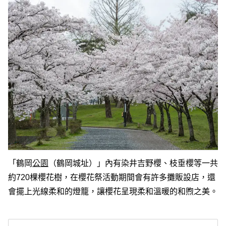
「鶴岡
公園
（鶴岡城址）」內有染井吉野櫻、枝垂櫻等一共
約720棵櫻花樹，在櫻花祭活動期間會有許多攤販設店，還
會擺上光線柔和的燈籠，讓櫻花呈現柔和溫暖的和煦之美。