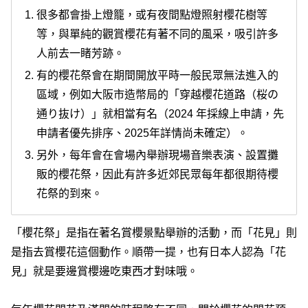
很多都會掛上燈籠，或有夜間點燈照射櫻花樹等
等，與單純的觀賞櫻花有著不同的風采，吸引許多
人前去一睹芳跡。
有的櫻花祭會在期間開放平時一般民眾無法進入的
區域，例如大阪市造幣局的「穿越櫻花道路（桜の
通り抜け）」就相當有名（2024 年採線上申請，先
申請者優先排序、2025年詳情尚未確定）。
另外，每年會在會場內舉辦現場音樂表演、設置攤
販的櫻花祭，因此有許多近郊民眾每年都很期待櫻
花祭的到來。
「櫻花祭」是指在著名賞櫻景點舉辦的活動，而「花見」則
是指去賞櫻花這個動作。順帶一提，也有日本人認為「花
見」就是要邊賞櫻邊吃東西才對味哦。