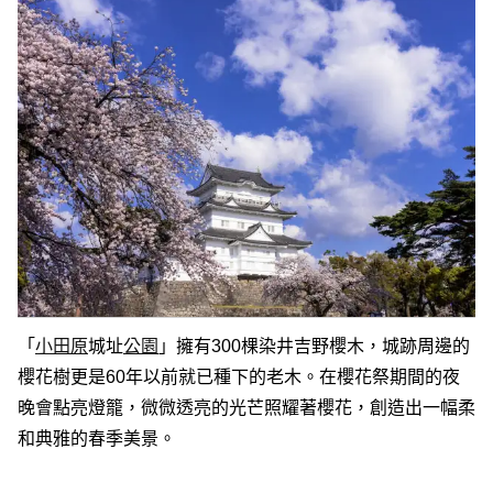
「
小田原
城址
公園
」擁有300棵染井吉野櫻木，城跡周邊的
櫻花樹更是60年以前就已種下的老木。在櫻花祭期間的夜
晚會點亮燈籠，微微透亮的光芒照耀著櫻花，創造出一幅柔
和典雅的春季美景。