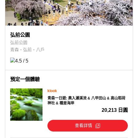
弘前公園
弘前公園
青森・弘前・八戶
預定一個體驗
klook
青森一日遊: 奧入瀨溪流 & 八甲田山 & 高山稻荷
神社 & 種差海岸
20,213 日圓
查看詳情