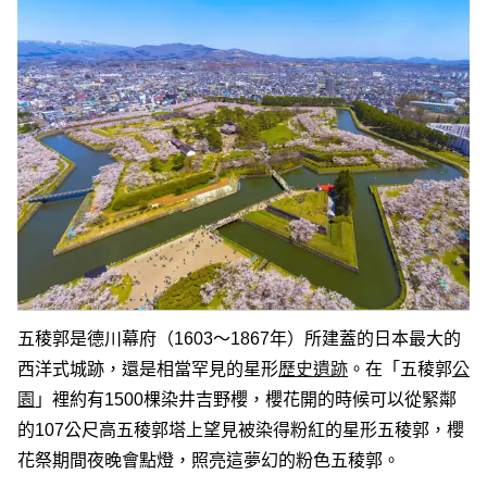
五稜郭是德川幕府（1603～1867年）所建蓋的日本最大的
西洋式城跡，還是相當罕見的星形
歷史遺跡
。在「五稜郭
公
園
」裡約有1500棵染井吉野櫻，櫻花開的時候可以從緊鄰
的107公尺高五稜郭塔上望見被染得粉紅的星形五稜郭，櫻
花祭期間夜晚會點燈，照亮這夢幻的粉色五稜郭。