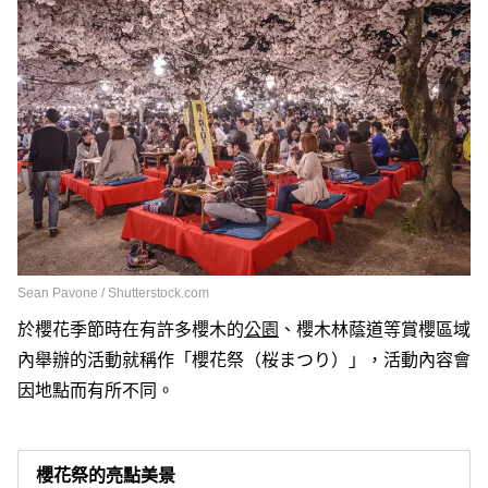
Sean Pavone / Shutterstock.com
於櫻花季節時在有許多櫻木的
公園
、櫻木林蔭道等賞櫻區域
內舉辦的活動就稱作「櫻花祭（桜まつり）」，活動內容會
因地點而有所不同。
櫻花祭的亮點美景