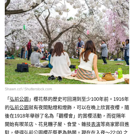
Shawn.ccf / Shutterstock.com
「
弘前
公園
」櫻花祭的歷史可回溯到至少100年前。1916年
的
弘前
公園
就有夜間點燈和燈飾，可以在晚上欣賞夜櫻，隨
後在1918年舉辦了名為「觀櫻會」的賞櫻活動，而從隔年
開始有喫茶店、花見糰子屋、食堂、雜技
表演
等商家節目進
駐，使得
弘前
公園
櫻花祭更為熱鬧。現在在入夜～22:00 之