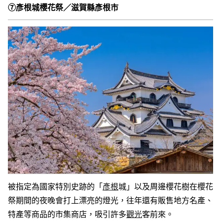
⑦彥根城櫻花祭／滋賀縣彥根市
被指定為國家特別史跡的「
彥根
城」以及周邊櫻花樹在櫻花
祭期間的夜晚會打上漂亮的燈光，往年還有販售地方名產、
特產等商品的市集商店，吸引許多
觀光
客前來。