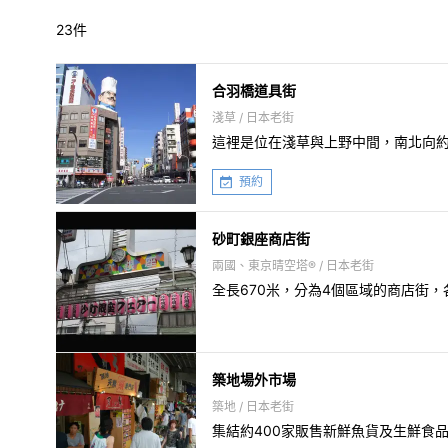
23件
合羽橋道具街
淺草 / 日本老街
這裡是位在淺草與上野中間，南北向約
預約
砂町銀座商店街
兩國、東京晴空塔® / 日本老街
全長670米，分為4個區域的商店街
築地場外市場
築地 / 日本老街
集結約400家販售新鮮魚貨及生鮮食