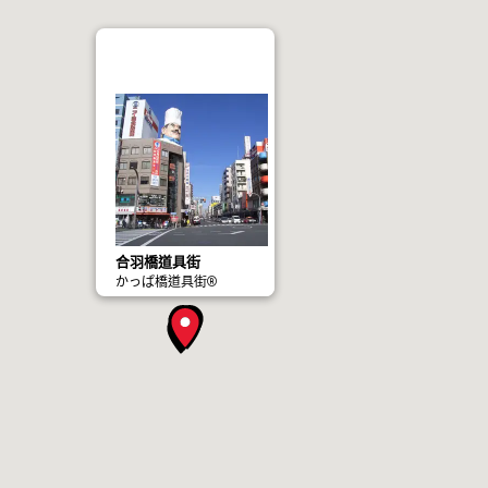
合羽橋道具街
かっぱ橋道具街®