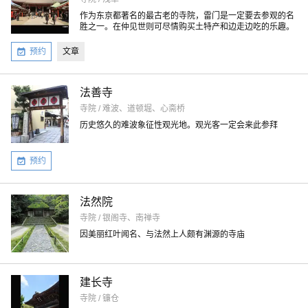
作为东京都著名的最古老的寺院，雷门是一定要去参观的名
胜之一。在仲见世则可尽情购买土特产和边走边吃的乐趣。
预约
文章
法善寺
寺院 / 难波、道顿堀、心斋桥
历史悠久的难波象征性观光地。观光客一定会来此参拜
预约
法然院
寺院 / 银阁寺、南禅寺
因美丽红叶闻名、与法然上人颇有渊源的寺庙
建长寺
寺院 / 镰仓