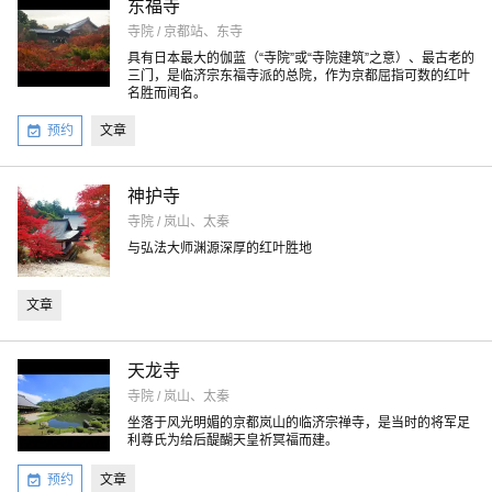
东福寺
寺院 / 京都站、东寺
具有日本最大的伽蓝（“寺院”或“寺院建筑”之意）、最古老的
三门，是临济宗东福寺派的总院，作为京都屈指可数的红叶
名胜而闻名。
预约
文章
神护寺
寺院 / 岚山、太秦
与弘法大师渊源深厚的红叶胜地
文章
天龙寺
寺院 / 岚山、太秦
坐落于风光明媚的京都岚山的临济宗禅寺，是当时的将军足
利尊氏为给后醍醐天皇祈冥福而建。
预约
文章