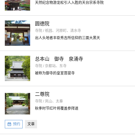
天然纪念物游龙松引人入胜的天台宗系寺院
圆德院
寺院 / 祇园、河原町、清水寺
出人头地者丰臣秀吉所信仰的三面大黑天
总本山 御寺 泉涌寺
寺院 / 京都站、东寺
被称为御寺的皇室菩提寺
二尊院
寺院 / 岚山、太秦
秋季时节红叶将覆盖参拜道
预约
文章