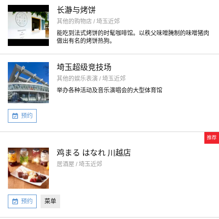
长瀞与烤饼
其他的购物店 / 埼玉近郊
能吃到法式烤饼的时髦咖啡馆。以秩父味噌腌制的味噌猪肉
做出有名的烤饼热狗。
埼玉超级竞技场
其他的娱乐表演 / 埼玉近郊
举办各种活动及音乐演唱会的大型体育馆
预约
推荐
鸡まる はなれ 川越店
居酒屋 / 埼玉近郊
预约
菜单