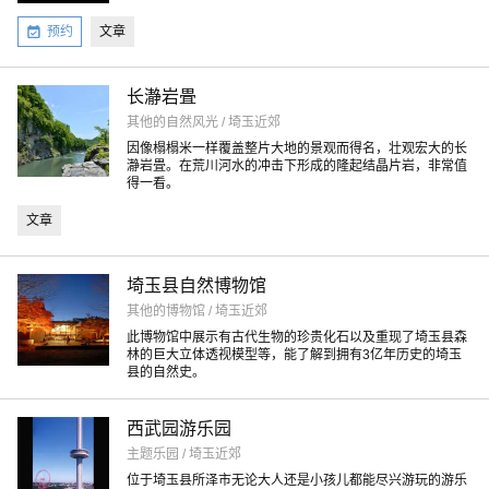
预约
文章
长瀞岩畳
其他的自然风光 / 埼玉近郊
因像榻榻米一样覆盖整片大地的景观而得名，壮观宏大的长
瀞岩畳。在荒川河水的冲击下形成的隆起结晶片岩，非常值
得一看。
文章
埼玉县自然博物馆
其他的博物馆 / 埼玉近郊
此博物馆中展示有古代生物的珍贵化石以及重现了埼玉县森
林的巨大立体透视模型等，能了解到拥有3亿年历史的埼玉
县的自然史。
西武园游乐园
主题乐园 / 埼玉近郊
位于埼玉县所泽市无论大人还是小孩儿都能尽兴游玩的游乐