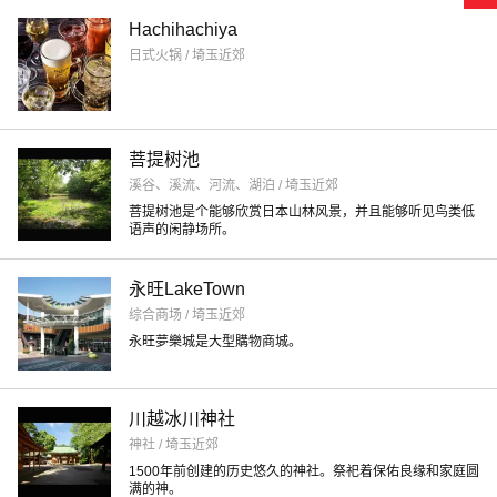
Hachihachiya
日式火锅 / 埼玉近郊
菩提树池
溪谷、溪流、河流、湖泊 / 埼玉近郊
菩提树池是个能够欣赏日本山林风景，并且能够听见鸟类低
语声的闲静场所。
永旺LakeTown
综合商场 / 埼玉近郊
永旺夢樂城是大型購物商城。
川越冰川神社
神社 / 埼玉近郊
1500年前创建的历史悠久的神社。祭祀着保佑良缘和家庭圆
满的神。