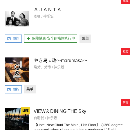
推荐
ＡＪＡＮＴＡ
咖喱 / 神乐坂
预约
保障健康·安全的措施执行中
菜单
推荐
やき鸟 ○政～marumasa～
烧烤、烤串 / 神乐坂
预约
菜单
推荐
VIEW＆DINING THE Sky
自助餐 / 神乐坂
【Hotel New Otani The Main, 17th Floor】 ◇360-degree
panoramic view, stunning dining experience ◇Sushi