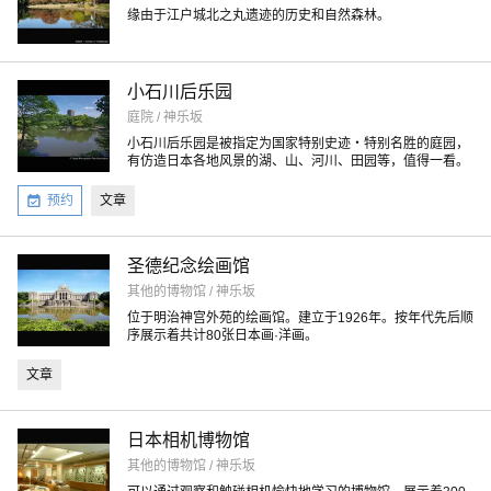
缘由于江户城北之丸遗迹的历史和自然森林。
小石川后乐园
庭院 / 神乐坂
小石川后乐园是被指定为国家特别史迹・特别名胜的庭园，
有仿造日本各地风景的湖、山、河川、田园等，值得一看。
预约
文章
圣德纪念绘画馆
其他的博物馆 / 神乐坂
位于明治神宫外苑的绘画馆。建立于1926年。按年代先后顺
序展示着共计80张日本画·洋画。
文章
日本相机博物馆
其他的博物馆 / 神乐坂