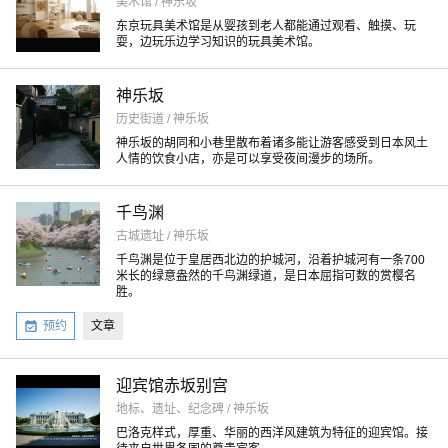
美术馆 / 神乐坂
东京玩具美术馆是从婴孩到老人都能通过观看、触摸、玩
耍，边玩乐边学习知识的玩具美术馆。
神乐坂
历史街道 / 神乐坂
神乐坂的胡同和小巷里散布着诸多能让游客感受到日本风土
人情的饮食小店，亦是可以享受夜间漫步的场所。
千鸟渊
古城遗址 / 神乐坂
千鸟渊是位于皇居西北边的护城河，沿着护城河有一条700
米长的绿意盎然的千鸟渊绿道，是日本屈指可数的赏樱名
胜。
预约
文章
迎宾馆赤坂别宫
地标、遗址、纪念碑 / 神乐坂
巴洛克样式，厚重、华丽的西洋风建筑为特征的迎宾馆。接