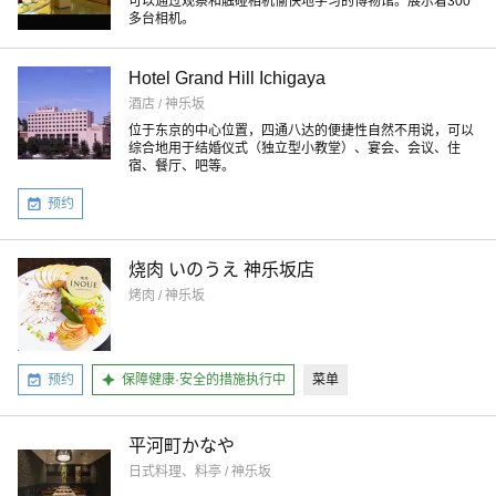
可以通过观察和触碰相机愉快地学习的博物馆。展示着300
多台相机。
Hotel Grand Hill Ichigaya
酒店 / 神乐坂
位于东京的中心位置，四通八达的便捷性自然不用说，可以
综合地用于结婚仪式（独立型小教堂）、宴会、会议、住
宿、餐厅、吧等。
预约
烧肉 いのうえ 神乐坂店
烤肉 / 神乐坂
预约
保障健康·安全的措施执行中
菜单
平河町かなや
日式料理、料亭 / 神乐坂