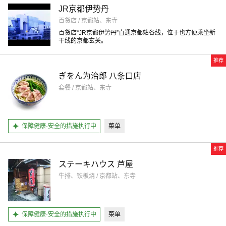
JR京都伊势丹
百货店 / 京都站、东寺
百货店“JR京都伊势丹”直通京都站各线，位于也方便乘坐新
干线的京都玄关。
推荐
ぎをん为治郎 八条口店
套餐 / 京都站、东寺
保障健康·安全的措施执行中
菜单
推荐
ステーキハウス 芦屋
牛排、铁板烧 / 京都站、东寺
保障健康·安全的措施执行中
菜单