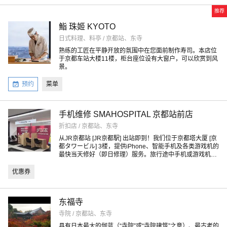
推荐
鮨 珠姬 KYOTO
日式料理、料亭 / 京都站、东寺
熟练的工匠在平静开放的氛围中在您面前制作寿司。本店位
于京都车站大楼11楼，柜台座位设有大窗户，可以欣赏到风
景。
预约
菜单
手机维修 SMAHOSPITAL 京都站前店
折扣店 / 京都站、东寺
从JR京都站 [JR京都駅] 出站即到！我们位于京都塔大厦 [京
都タワービル] 3楼，提供iPhone、智能手机及各类游戏机的
最快当天修好（即日修理）服务。旅行途中手机或游戏机出
现故障？无需担心，快速维修让您的京都之旅轻松无忧！
优惠券
东福寺
寺院 / 京都站、东寺
具有日本最大的伽蓝（“寺院”或“寺院建筑”之意）、最古老的