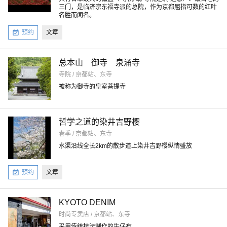
三门，是临济宗东福寺派的总院，作为京都屈指可数的红叶
名胜而闻名。
预约
文章
总本山 御寺 泉涌寺
寺院 / 京都站、东寺
被称为御寺的皇室菩提寺
哲学之道的染井吉野樱
春季 / 京都站、东寺
水渠沿线全长2km的散步道上染井吉野樱纵情盛放
预约
文章
KYOTO DENIM
时尚专卖店 / 京都站、东寺
采用传统技法制作的牛仔布