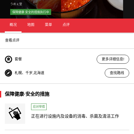
うめぇ堂
保障健康·安全的措施执行中
概况
地图
菜单
点评
查看点评
套餐
更多详细信息!
札幌、千岁,北海道
查找路线
保障健康·安全的措施
应对举措
正在进行设施内及设备的消毒、杀菌及清洁工作