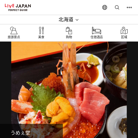
北海道
旅游景点
美食
购物
住宿酒店
区域
うめぇ堂