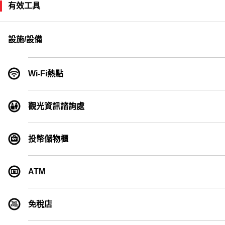
有效工具
設施/設備
Wi-Fi熱點
觀光資訊諮詢處
投幣儲物櫃
ATM
免稅店