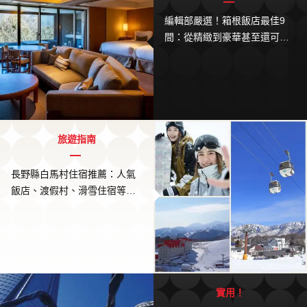
編輯部嚴選！箱根飯店最佳9
間：從精緻到豪華甚至還可以
欣賞富士山景觀都有！
旅遊指南
長野縣白馬村住宿推薦：人氣
飯店、渡假村、滑雪住宿等超
級精選！冬天滑雪必看！
實用！