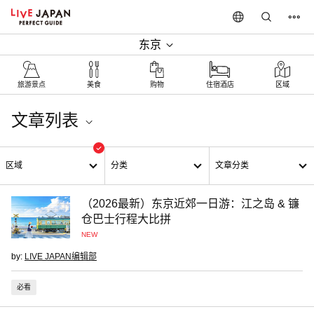
东京
旅游景点
美食
购物
住宿酒店
区域
文章列表
东京及周边地区
区域
分类
文章分类
（2026最新）东京近郊一日游：江之岛 & 镰
仓巴士行程大比拼
NEW
by:
LIVE JAPAN编辑部
必看