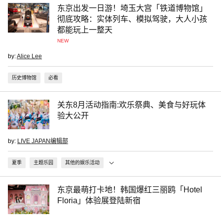
东京出发一日游！埼玉大宫「铁道博物馆」
彻底攻略：实体列车、模拟驾驶，大人小孩
都能玩上一整天
NEW
by:
Alice Lee
历史博物馆
必看
关东8月活动指南:欢乐祭典、美食与好玩体
验大公开
by:
LIVE JAPAN编辑部
夏季
主题乐园
其他的娱乐活动
东京最萌打卡地！韩国爆红三丽鸥「Hotel
Floria」体验展登陆新宿