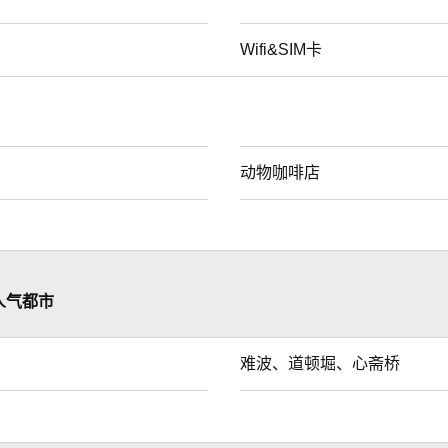
Wifi&SIM卡
动物咖啡店
人气都市
难波、道顿堀、心斋桥