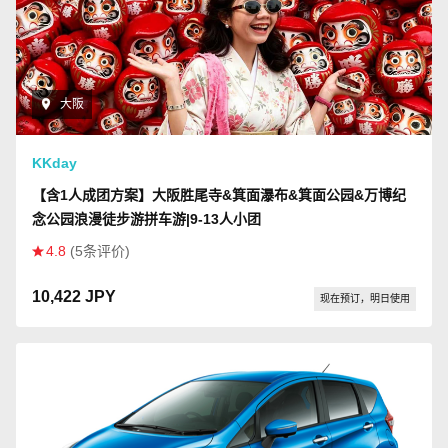
大阪
KKday
【含1人成团方案】大阪胜尾寺&箕面瀑布&箕面公园&万博纪
念公园浪漫徒步游拼车游|9-13人小团
4.8
(5条评价)
10,422 JPY
现在预订，明日使用