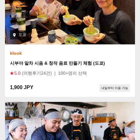
도쿄
klook
시부야 말차 시음 & 창작 음료 만들기 체험 (도쿄)
5.0
(여행후기24건)
|
100+명의 선택
1,900 JPY
내일부터 이용 가능