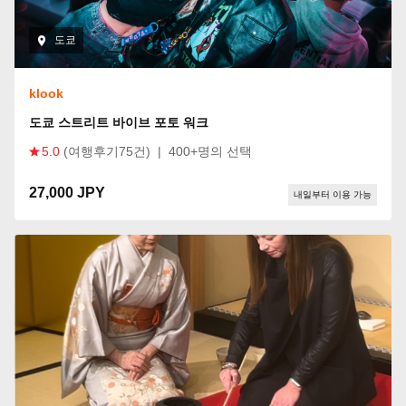
도쿄
klook
도쿄 스트리트 바이브 포토 워크
5.0
(여행후기75건)
|
400+명의 선택
27,000 JPY
내일부터 이용 가능