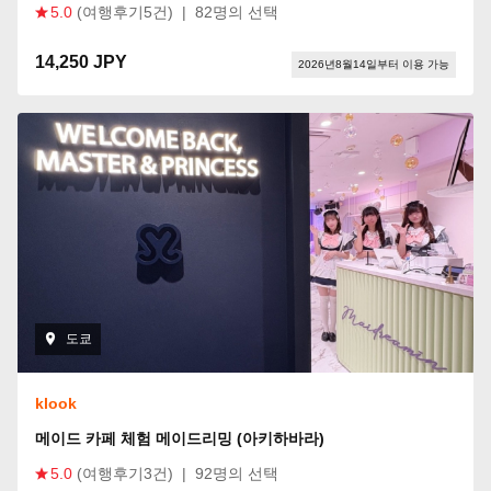
5.0
(여행후기5건)
|
82명의 선택
14,250 JPY
2026년8월14일부터 이용 가능
도쿄
klook
메이드 카페 체험 메이드리밍 (아키하바라)
5.0
(여행후기3건)
|
92명의 선택