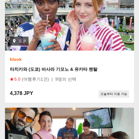
도쿄
klook
타치카와 (도쿄) 바사라 기모노 & 유카타 렌탈
5.0
(여행후기1건)
|
9명의 선택
4,378 JPY
오늘부터 이용 가능