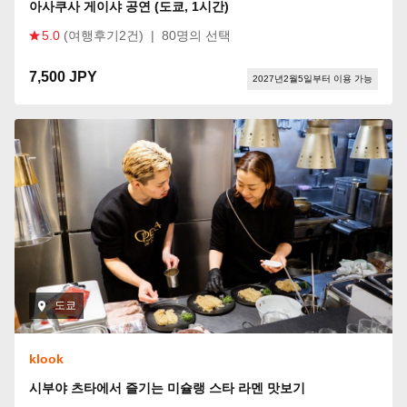
아사쿠사 게이샤 공연 (도쿄, 1시간)
5.0
(여행후기2건)
|
80명의 선택
7,500 JPY
2027년2월5일부터 이용 가능
도쿄
klook
시부야 츠타에서 즐기는 미슐랭 스타 라멘 맛보기