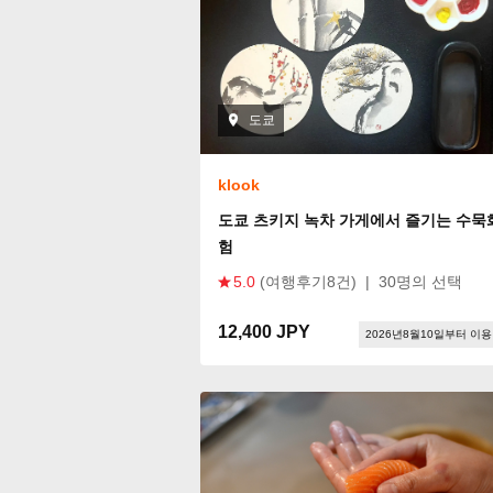
도쿄
klook
도쿄 츠키지 녹차 가게에서 즐기는 수묵
험
5.0
(여행후기8건)
|
30명의 선택
12,400 JPY
2026년8월10일부터 이용