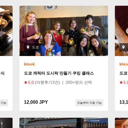
도쿄
klook
klo
본식
도쿄 캐릭터 도시락 만들기 쿠킹 클래스
도쿄
5.0
(여행후기3건)
|
200+명의 선택
5.
12,000 JPY
13,
 가능
오늘부터 이용 가능