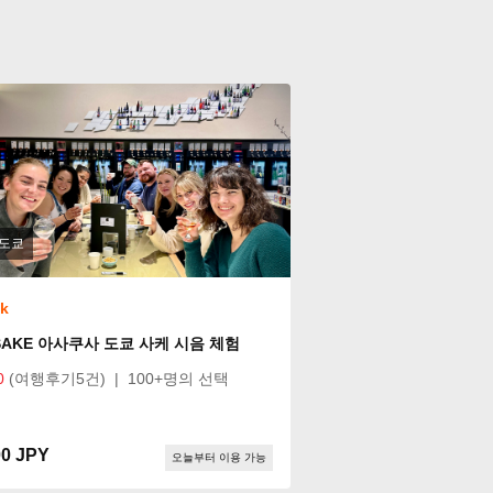
도쿄
ok
SAKE 아사쿠사 도쿄 사케 시음 체험
0
(여행후기5건)
|
100+명의 선택
00 JPY
오늘부터 이용 가능