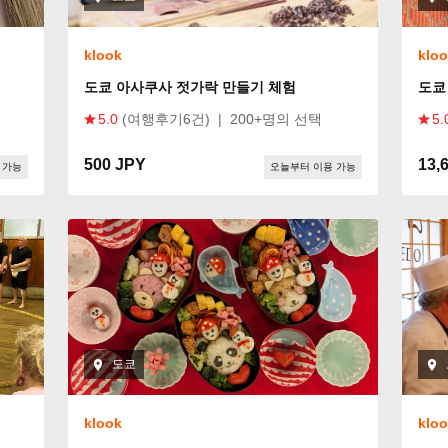
klook
klo
도쿄 아사쿠사 젓가락 만들기 체험
도쿄
5.0
(여행후기6건)
|
200+명의 선택
5.
500 JPY
13,
 가능
오늘부터 이용 가능
도쿄
klook
klo