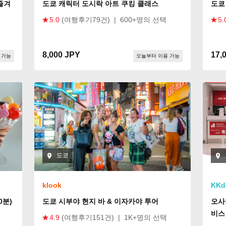
즐겨
도쿄 캐릭터 도시락 아트 쿠킹 클래스
도쿄 
5.0
(여행후기79건)
|
600+명의 선택
5.
8,000 JPY
17,
 가능
오늘부터 이용 가능
도쿄
klook
KKd
0분)
도쿄 시부야 현지 바 & 이자카야 투어
오사
비스
4.9
(여행후기151건)
|
1K+명의 선택