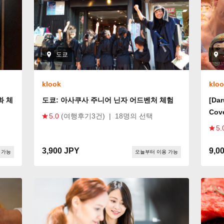
도쿄
klook
klo
화 체
도쿄: 아사쿠사 주니어 닌자 어드벤처 체험
[Daruc
Cove
5.0
(여행후기3건)
|
18명의 선택
5.
3,900 JPY
9,0
 가능
오늘부터 이용 가능