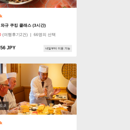
ok
 와규 쿠킹 클래스 (3시간)
0
(여행후기2건)
|
66명의 선택
656 JPY
내일부터 이용 가능
도쿄
ok