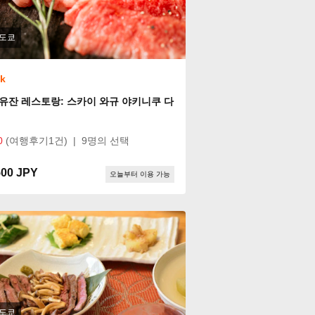
도쿄
ok
유잔 레스토랑: 스카이 와규 야키니쿠 다
0
(여행후기1건)
|
9명의 선택
500 JPY
오늘부터 이용 가능
도쿄