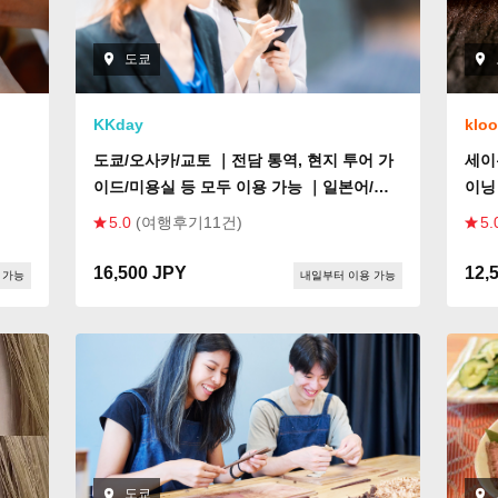
도쿄
KKday
klo
도쿄/오사카/교토 ｜전담 통역, 현지 투어 가
세이
이드/미용실 등 모두 이용 가능 ｜일본어/영
이닝
어/중국어
5.0
(여행후기11건)
5.
16,500 JPY
12,
 가능
내일부터 이용 가능
도쿄