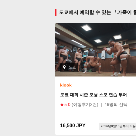
도쿄에서 예약할 수 있는 「가족이 
도쿄
klook
도쿄 대회 시즌 모닝 스모 연습 투어
5.0
(여행후기2건)
|
46명의 선택
16,500 JPY
2026년9월13일부터 이용