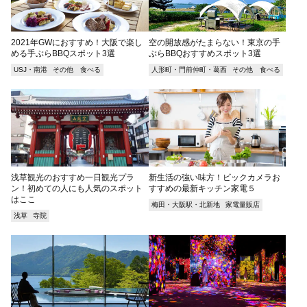
2021年GWにおすすめ！大阪で楽し
空の開放感がたまらない！東京の手
める手ぶらBBQスポット3選
ぶらBBQおすすめスポット3選
USJ・南港
その他 食べる
人形町・門前仲町・葛西
その他 食べる
浅草観光のおすすめ一日観光プラ
新生活の強い味方！ビックカメラお
ン！初めての人にも人気のスポット
すすめの最新キッチン家電５
はここ
梅田・大阪駅・北新地
家電量販店
浅草
寺院