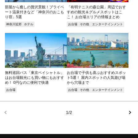
部屋から癒しの贅沢景観！プライベ
「有明テニスの森公園」周辺でおす
ート温泉付きなど「神奈川のおこも
すめの観光＆グルメスポットはこ
り宿」5選
こ！ お台場エリアの情報まとめ
神奈川近郊
ホテル
お台場
その他 エンターテインメント
無料巡回バス「東京ベイシャトル」
お台場で子供も喜ぶおすすめスポッ
はお台場観光にも買い物にもおすす
ト5選！ 屋内スポットの人気遊び場
め！ 0円なのに便利で快適
から穴場まで
お台場
お台場
その他 エンターテインメント
1/2