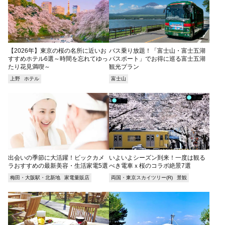
【2026年】東京の桜の名所に近いお
バス乗り放題！「富士山・富士五湖
すすめホテル6選～時間を忘れてゆっ
パスポート」でお得に巡る富士五湖
たり花見満喫～
観光プラン
上野
ホテル
富士山
出会いの季節に大活躍！ビックカメ
いよいよシーズン到来！一度は観る
ラおすすめの最新美容・生活家電5選
べき電車ｘ桜のコラボ絶景7選
梅田・大阪駅・北新地
家電量販店
両国・東京スカイツリー(R)
景観